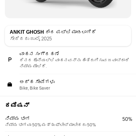
ANKIT GHOSH
ರಿಂದ ಪಟ್ಟಿ ಮಾಡಲಾಗಿದೆ
ಸೇರಿದರು ಜುಲೈ 2025
ವಾಹನ ಸಂಗ್ರಹಣೆ
ದಿನದ ಕೊನೆಯಲ್ಲಿ ವಾಹನವನ್ನು ಹಿಂತಿರುಗಿಸುವ ಜವಾಬ್ದಾರಿ
ನಿಮ್ಮ ಮೇಲಿದೆ.
ಅರ್ಹ ಸೇವೆಗಳು
Bike, Bike Saver
ಕಮಿಷನ್
ನಿಮ್ಮ ಭಾಗ
50%
ನಿಮ್ಮ ಭಾಗವು 50% ಮತ್ತು ಫ್ಲೀಟ್ ಮಾಲೀಕರು 50%