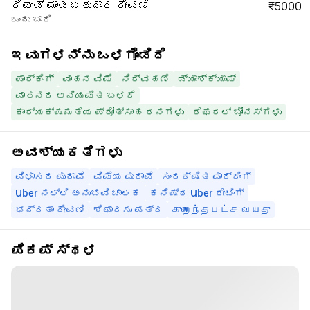
ರಿಫಂಡ್ ಮಾಡಬಹುದಾದ ಠೇವಣಿ
₹5000
ಒಂದು ಬಾರಿ
ಇವುಗಳನ್ನು ಒಳಗೊಂಡಿದೆ
ಪಾರ್ಕಿಂಗ್
ವಾಹನ ವಿಮೆ
ನಿರ್ವಹಣೆ
ಡ್ಯಾಶ್‌ಕ್ಯಾಮ್
ವಾಹನದ ಅನಿಯಮಿತ ಬಳಕೆ
ಕಾರ್ಯಕ್ಷಮತೆಯ ಪ್ರೋತ್ಸಾಹ ಧನಗಳು
ರೆಫರಲ್ ಬೋನಸ್‌ಗಳು
ಅವಶ್ಯಕತೆಗಳು
ವಿಳಾಸದ ಪುರಾವೆ
ವಿಮೆಯ ಪುರಾವೆ
ಸಂರಕ್ಷಿತ ಪಾರ್ಕಿಂಗ್
Uber ನಲ್ಲಿ ಅನುಭವಿ ಚಾಲಕ
ಕನಿಷ್ಠ Uber ರೇಟಿಂಗ್
ಭದ್ರತಾ ಠೇವಣಿ
ಶಿಫಾರಸು ಪತ್ರ
குறைந்தபட்ச வயது
ಪಿಕಪ್ ಸ್ಥಳ