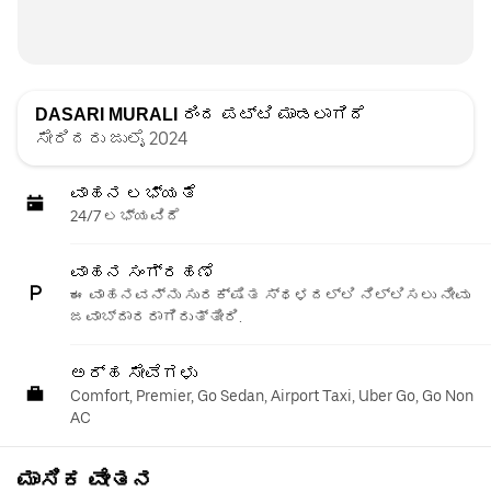
DASARI MURALI
ರಿಂದ ಪಟ್ಟಿ ಮಾಡಲಾಗಿದೆ
ಸೇರಿದರು ಜುಲೈ 2024
ವಾಹನ ಲಭ್ಯತೆ
24/7 ಲಭ್ಯವಿದೆ
ವಾಹನ ಸಂಗ್ರಹಣೆ
ಈ ವಾಹನವನ್ನು ಸುರಕ್ಷಿತ ಸ್ಥಳದಲ್ಲಿ ನಿಲ್ಲಿಸಲು ನೀವು
ಜವಾಬ್ದಾರರಾಗಿರುತ್ತೀರಿ.
ಅರ್ಹ ಸೇವೆಗಳು
Comfort, Premier, Go Sedan, Airport Taxi, Uber Go, Go Non
AC
ಮಾಸಿಕ ವೇತನ