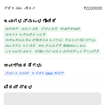
₹22,000.00
ಸ್ಥಿರ ಮೂಲ ವೇತನ
ಇವುಗಳನ್ನು ಒಳಗೊಂಡಿದೆ
ಪಾರ್ಕಿಂಗ್
ವಾಹನ ವಿಮೆ
ನಿರ್ವಹಣೆ
ಡ್ಯಾಶ್‌ಕ್ಯಾಮ್
ವಾಹನದ ಅನಿಯಮಿತ ಬಳಕೆ
ಕಾರ್ಯಕ್ಷಮತೆಯ ಪ್ರೋತ್ಸಾಹ ಧನಗಳು
ರೆಫರಲ್ ಬೋನಸ್‌ಗಳು
ಪಾವತಿಸಿದ ತರಬೇತಿ
ಕಾರನ್ನು ಮನೆಗೆ ಕೊಂಡೊಯ್ಯಬಹುದು
ಬದಲಾವಣೆ ವಾಹನ
ಡಿಪೋದಲ್ಲಿ ವಾಹನ ಚಾರ್ಜಿಂಗ್ ಒದಗಿಸಲಾಗಿದೆ
ಅವಶ್ಯಕತೆಗಳು
ವಿಳಾಸದ ಪುರಾವೆ
ಕನಿಷ್ಠ Uber ರೇಟಿಂಗ್
ಪಿಕಪ್ ಸ್ಥಳ