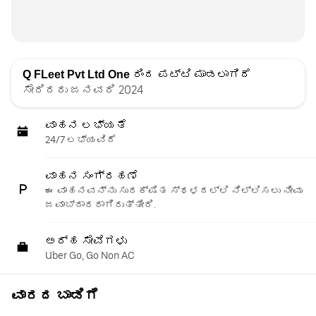
Q FLeet Pvt Ltd One
ರಿಂದ ಪಟ್ಟಿ ಮಾಡಲಾಗಿದೆ
ಸೇರಿದರು ಜನವರಿ 2024
ವಾಹನ ಲಭ್ಯತೆ
24/7 ಲಭ್ಯವಿದೆ
ವಾಹನ ಸಂಗ್ರಹಣೆ
ಈ ವಾಹನವನ್ನು ಸುರಕ್ಷಿತ ಸ್ಥಳದಲ್ಲಿ ನಿಲ್ಲಿಸಲು ನೀವು
ಜವಾಬ್ದಾರರಾಗಿರುತ್ತೀರಿ.
ಅರ್ಹ ಸೇವೆಗಳು
Uber Go, Go Non AC
ವಾರದ ಬಾಡಿಗೆ