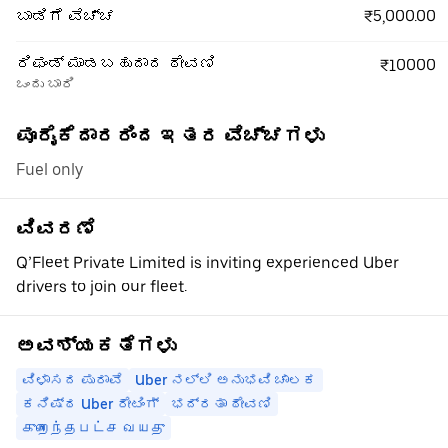
₹5,000.00
ಬಾಡಿಗೆ ವೆಚ್ಚ
ರಿಫಂಡ್ ಮಾಡಬಹುದಾದ ಠೇವಣಿ
₹10000
ಒಂದು ಬಾರಿ
ಪೂರೈಕೆದಾರರಿಂದ ಇತರ ವೆಚ್ಚಗಳು
Fuel only
ವಿವರಣೆ
Q’Fleet Private Limited is inviting experienced Uber
drivers to join our fleet.
ಅವಶ್ಯಕತೆಗಳು
ವಿಳಾಸದ ಪುರಾವೆ
Uber ನಲ್ಲಿ ಅನುಭವಿ ಚಾಲಕ
ಕನಿಷ್ಠ Uber ರೇಟಿಂಗ್
ಭದ್ರತಾ ಠೇವಣಿ
குறைந்தபட்ச வயது