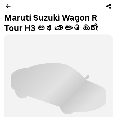
Maruti Suzuki Wagon R
Tour H3 ಅಥವಾ ಅಂತಹುದೇ