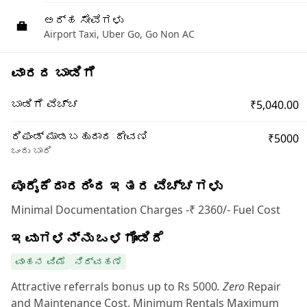
ಅರ್ಹ ಸೇವೆಗಳು
Airport Taxi, Uber Go, Go Non AC
ವಾರದ ಬಾಡಿಗೆ
₹5,040.00
ಬಾಡಿಗೆ ವೆಚ್ಚ
ರಿಫಂಡ್ ಮಾಡಬಹುದಾದ ಠೇವಣಿ
₹5000
ಒಂದು ಬಾರಿ
ಪೂರೈಕೆದಾರರಿಂದ ಇತರ ವೆಚ್ಚಗಳು
Minimal Documentation Charges -₹ 2360/- Fuel Cost
ಇವುಗಳನ್ನು ಒಳಗೊಂಡಿದೆ
ವಾಹನ ವಿಮೆ
ನಿರ್ವಹಣೆ
Attractive referrals bonus up to Rs 5000
. Zero
Repair
and Maintenance Cost, Minimum Rentals Maximum