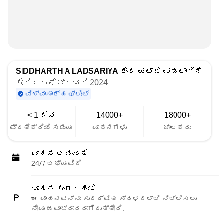
SIDDHARTH A LADSARIYA
ರಿಂದ ಪಟ್ಟಿ ಮಾಡಲಾಗಿದೆ
ಸೇರಿದರು ಫೆಬ್ರವರಿ 2024
ವಿಶ್ವಾಸಾರ್ಹ ಫ್ಲೀಟ್
< 1 ದಿನ
14000+
18000+
ಪ್ರತಿಕ್ರಿಯೆ ಸಮಯ
ವಾಹನಗಳು
ಚಾಲಕರು
ವಾಹನ ಲಭ್ಯತೆ
24/7 ಲಭ್ಯವಿದೆ
ವಾಹನ ಸಂಗ್ರಹಣೆ
ಈ ವಾಹನವನ್ನು ಸುರಕ್ಷಿತ ಸ್ಥಳದಲ್ಲಿ ನಿಲ್ಲಿಸಲು
ನೀವು ಜವಾಬ್ದಾರರಾಗಿರುತ್ತೀರಿ.