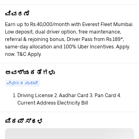
ವಿವರಣೆ
Earn up to Rs.40,000/month with Everest Fleet Mumbai.
Low deposit, dual driver option, free maintenance,
referral & rejoining bonus, Driver Pass from Rs.189*,
same-day allocation and 100% Uber Incentives. Apply
now. T&C Apply.
ಅವಶ್ಯಕತೆಗಳು
ವಿಳಾಸದ ಪುರಾವೆ
Driving License 2. Aadhar Card 3. Pan Card 4.
Current Address Electricity Bill
ಪಿಕಪ್ ಸ್ಥಳ