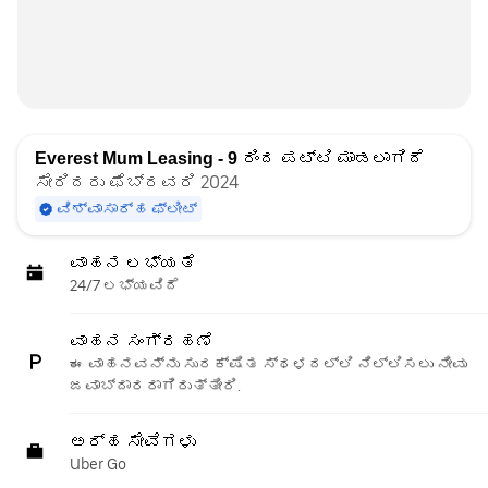
Everest Mum Leasing - 9
ರಿಂದ ಪಟ್ಟಿ ಮಾಡಲಾಗಿದೆ
ಸೇರಿದರು ಫೆಬ್ರವರಿ 2024
ವಿಶ್ವಾಸಾರ್ಹ ಫ್ಲೀಟ್
ವಾಹನ ಲಭ್ಯತೆ
24/7 ಲಭ್ಯವಿದೆ
ವಾಹನ ಸಂಗ್ರಹಣೆ
ಈ ವಾಹನವನ್ನು ಸುರಕ್ಷಿತ ಸ್ಥಳದಲ್ಲಿ ನಿಲ್ಲಿಸಲು ನೀವು
ಜವಾಬ್ದಾರರಾಗಿರುತ್ತೀರಿ.
ಅರ್ಹ ಸೇವೆಗಳು
Uber Go