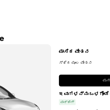
re
ಮಾಸಿಕ ವೇತನ
ಸ್ಥಿರ ಮೂಲ ವೇತನ
ಪುಸ
ಇವುಗಳನ್ನು ಒಳಗೊಂಡಿ
ಪಾರ್ಕಿಂಗ್