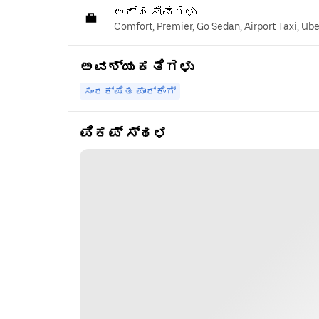
ಅರ್ಹ ಸೇವೆಗಳು
Comfort, Premier, Go Sedan, Airport Taxi, Ub
ಅವಶ್ಯಕತೆಗಳು
ಸಂರಕ್ಷಿತ ಪಾರ್ಕಿಂಗ್
ಪಿಕಪ್ ಸ್ಥಳ