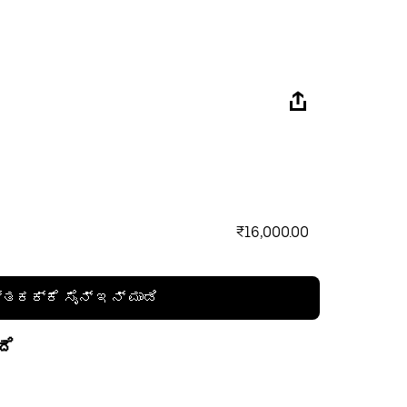
₹16,000.00
್ತಕಕ್ಕೆ ಸೈನ್ ಇನ್ ಮಾಡಿ
ದೆ