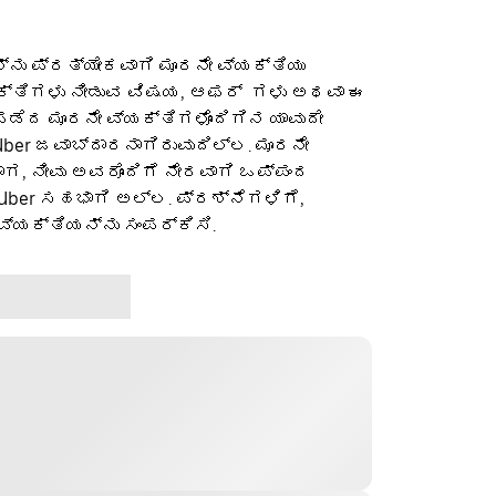
ನು ಪ್ರತ್ಯೇಕವಾಗಿ ಮೂರನೇ ವ್ಯಕ್ತಿಯು
ಕ್ತಿಗಳು ನೀಡುವ ವಿಷಯ, ಆಫರ್ ‌ ಗಳು ಅಥವಾ ಈ
ೆದ ಮೂರನೇ ವ್ಯಕ್ತಿಗಳೊಂದಿಗಿನ ಯಾವುದೇ
ber ಜವಾಬ್ದಾರನಾಗಿರುವುದಿಲ್ಲ. ಮೂರನೇ
ಡಾಗ, ನೀವು ಅವರೊಂದಿಗೆ ನೇರವಾಗಿ ಒಪ್ಪಂದ
 Uber ಸಹಭಾಗಿ ಅಲ್ಲ. ಪ್ರಶ್ನೆಗಳಿಗೆ,
ವ್ಯಕ್ತಿಯನ್ನು ಸಂಪರ್ಕಿಸಿ.