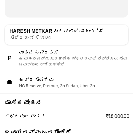
HARESH METKAR
ರಿಂದ ಪಟ್ಟಿ ಮಾಡಲಾಗಿದೆ
ಸೇರಿದರು ಡಿಸೆಂ 2024
ವಾಹನ ಸಂಗ್ರಹಣೆ
ಈ ವಾಹನವನ್ನು ಸುರಕ್ಷಿತ ಸ್ಥಳದಲ್ಲಿ ನಿಲ್ಲಿಸಲು ನೀವು
ಜವಾಬ್ದಾರರಾಗಿರುತ್ತೀರಿ.
ಅರ್ಹ ಸೇವೆಗಳು
NC Reserve, Premier, Go Sedan, Uber Go
ಮಾಸಿಕ ವೇತನ
₹18,000.00
ಸ್ಥಿರ ಮೂಲ ವೇತನ
ಇವುಗಳನ್ನು ಒಳಗೊಂಡಿದೆ