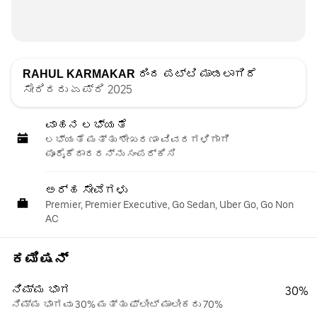
RAHUL KARMAKAR
ರಿಂದ ಪಟ್ಟಿ ಮಾಡಲಾಗಿದೆ
ಸೇರಿದರು ಏಪ್ರಿ 2025
ವಾಹನ ಲಭ್ಯತೆ
ಲಭ್ಯತೆ ಮತ್ತು ಶೇಖರಣಾ ವಿವರಗಳಿಗಾಗಿ
ಪೂರೈಕೆದಾರರನ್ನು ಸಂಪರ್ಕಿಸಿ
ಅರ್ಹ ಸೇವೆಗಳು
Premier, Premier Executive, Go Sedan, Uber Go, Go Non
AC
ಕಮಿಷನ್
ನಿಮ್ಮ ಭಾಗ
30%
ನಿಮ್ಮ ಭಾಗವು 30% ಮತ್ತು ಫ್ಲೀಟ್ ಮಾಲೀಕರು 70%