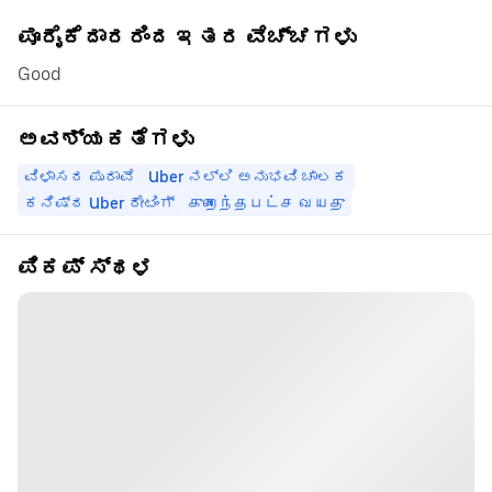
ಪೂರೈಕೆದಾರರಿಂದ ಇತರ ವೆಚ್ಚಗಳು
Good
ಅವಶ್ಯಕತೆಗಳು
ವಿಳಾಸದ ಪುರಾವೆ
Uber ನಲ್ಲಿ ಅನುಭವಿ ಚಾಲಕ
ಕನಿಷ್ಠ Uber ರೇಟಿಂಗ್
குறைந்தபட்ச வயது
ಪಿಕಪ್ ಸ್ಥಳ