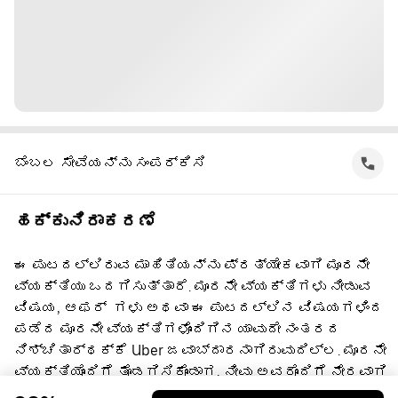
ಬೆಂಬಲ ಸೇವೆಯನ್ನು ಸಂಪರ್ಕಿಸಿ
ಹಕ್ಕುನಿರಾಕರಣೆ
ಈ ಪುಟದಲ್ಲಿರುವ ಮಾಹಿತಿಯನ್ನು ಪ್ರತ್ಯೇಕವಾಗಿ ಮೂರನೇ
ವ್ಯಕ್ತಿಯು ಒದಗಿಸುತ್ತಾರೆ. ಮೂರನೇ ವ್ಯಕ್ತಿಗಳು ನೀಡುವ
ವಿಷಯ, ಆಫರ್ ‌ ಗಳು ಅಥವಾ ಈ ಪುಟದಲ್ಲಿನ ವಿಷಯಗಳಿಂದ
ಪಡೆದ ಮೂರನೇ ವ್ಯಕ್ತಿಗಳೊಂದಿಗಿನ ಯಾವುದೇ ನಂತರದ
ನಿಶ್ಚಿತಾರ್ಥಕ್ಕೆ Uber ಜವಾಬ್ದಾರನಾಗಿರುವುದಿಲ್ಲ. ಮೂರನೇ
ವ್ಯಕ್ತಿಯೊಂದಿಗೆ ತೊಡಗಿಸಿಕೊಂಡಾಗ, ನೀವು ಅವರೊಂದಿಗೆ ನೇರವಾಗಿ
ಒಪ್ಪಂದ ಮಾಡಿಕೊಳ್ಳುತ್ತೀರಿ, ಅದಕ್ಕೆ Uber ಸಹಭಾಗಿ ಅಲ್ಲ.