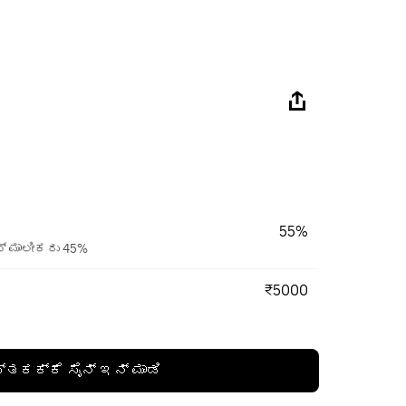
55%
ಟ್ ಮಾಲೀಕರು 45%
₹5000
್ತಕಕ್ಕೆ ಸೈನ್ ಇನ್ ಮಾಡಿ