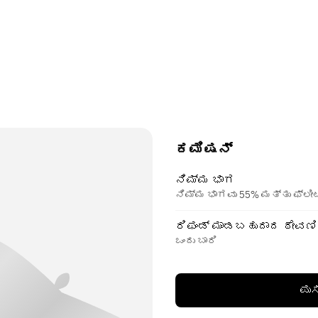
ಕಮಿಷನ್
ನಿಮ್ಮ ಭಾಗ
ನಿಮ್ಮ ಭಾಗವು 55% ಮತ್ತು ಫ್ಲೀ
ರಿಫಂಡ್ ಮಾಡಬಹುದಾದ ಠೇವಣಿ
ಒಂದು ಬಾರಿ
ಪುಸ