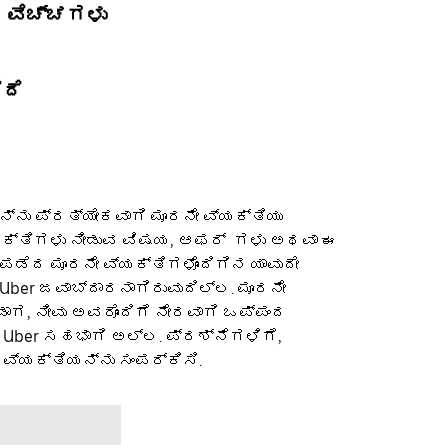
ರ ವೆಚ್ಚಗಳು
ದೆ
್ನು ಪ್ರತ್ಯೇಕವಾಗಿ ಮೂರನೇ ವ್ಯಕ್ತಿಯು
ಯಕ್ತಿಗಳು ನೀಡುವ ವಿಷಯ, ಆಫರ್ ‌ ಗಳು ಅಥವಾ ಈ
ಡೆದ ಮೂರನೇ ವ್ಯಕ್ತಿಗಳೊಂದಿಗಿನ ಯಾವುದೇ
Uber ಜವಾಬ್ದಾರನಾಗಿರುವುದಿಲ್ಲ. ಮೂರನೇ
ಂಡಾಗ, ನೀವು ಅವರೊಂದಿಗೆ ನೇರವಾಗಿ ಒಪ್ಪಂದ
ೆ Uber ಸಹಭಾಗಿ ಅಲ್ಲ. ಪ್ರಶ್ನೆಗಳಿಗೆ,
 ವ್ಯಕ್ತಿಯನ್ನು ಸಂಪರ್ಕಿಸಿ.