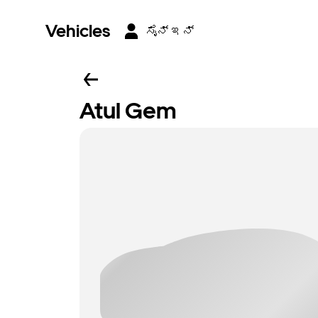
Vehicles
ಸೈನ್ ಇನ್
Atul Gem