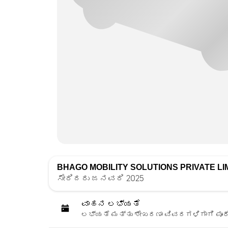
BHAGO MOBILITY SOLUTIONS PRIVATE LI
ಸೇರಿದರು ಜನವರಿ 2025
ವಾಹನ ಲಭ್ಯತೆ
ಲಭ್ಯತೆ ಮತ್ತು ಶೇಖರಣಾ ವಿವರಗಳಿಗಾಗಿ ಪೂರ