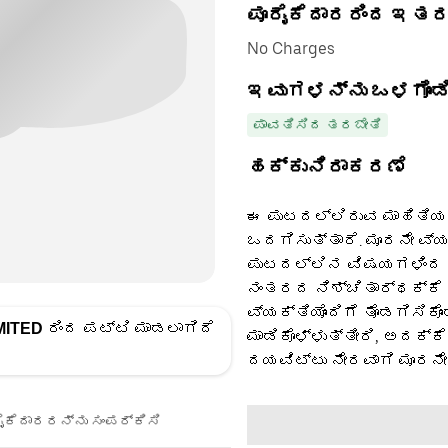
ಪೂರೈಕೆದಾರರಿಂದ ಇತ
No Charges
ಇವುಗಳನ್ನು ಒಳಗೊಂಡಿ
ಪಾವತಿಸಿದ ತರಬೇತಿ
ಹಕ್ಕುನಿರಾಕರಣೆ
ಈ ಪುಟದಲ್ಲಿರುವ ಮಾಹಿತಿಯನ
ಒದಗಿಸುತ್ತಾರೆ. ಮೂರನೇ ವ್
ಪುಟದಲ್ಲಿನ ವಿಷಯಗಳಿಂದ ಪ
ನಂತರದ ನಿಶ್ಚಿತಾರ್ಥಕ್ಕೆ 
ವ್ಯಕ್ತಿಯೊಂದಿಗೆ ತೊಡಗಿಸಿಕೊ
MITED
ರಿಂದ ಪಟ್ಟಿ ಮಾಡಲಾಗಿದೆ
ಮಾಡಿಕೊಳ್ಳುತ್ತೀರಿ, ಅದಕ್ಕ
ದಯವಿಟ್ಟು ನೇರವಾಗಿ ಮೂರನೇ
ೈಕೆದಾರರನ್ನು ಸಂಪರ್ಕಿಸಿ