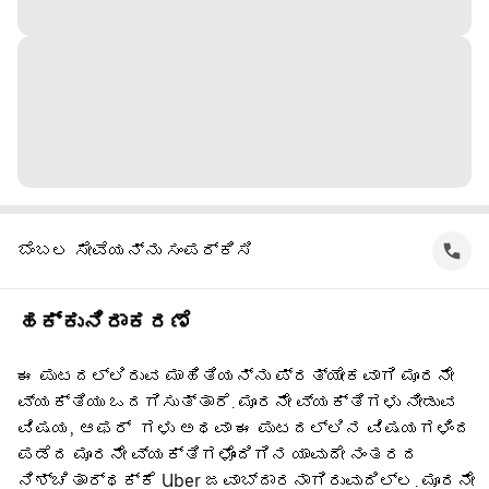
ಬೆಂಬಲ ಸೇವೆಯನ್ನು ಸಂಪರ್ಕಿಸಿ
ಹಕ್ಕುನಿರಾಕರಣೆ
ಈ ಪುಟದಲ್ಲಿರುವ ಮಾಹಿತಿಯನ್ನು ಪ್ರತ್ಯೇಕವಾಗಿ ಮೂರನೇ
ವ್ಯಕ್ತಿಯು ಒದಗಿಸುತ್ತಾರೆ. ಮೂರನೇ ವ್ಯಕ್ತಿಗಳು ನೀಡುವ
ವಿಷಯ, ಆಫರ್ ‌ ಗಳು ಅಥವಾ ಈ ಪುಟದಲ್ಲಿನ ವಿಷಯಗಳಿಂದ
ಪಡೆದ ಮೂರನೇ ವ್ಯಕ್ತಿಗಳೊಂದಿಗಿನ ಯಾವುದೇ ನಂತರದ
ನಿಶ್ಚಿತಾರ್ಥಕ್ಕೆ Uber ಜವಾಬ್ದಾರನಾಗಿರುವುದಿಲ್ಲ. ಮೂರನೇ