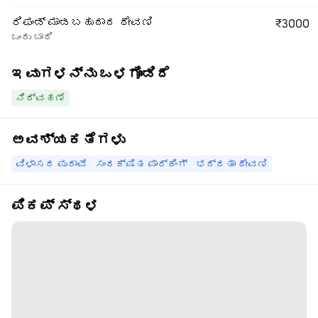
ರಿಫಂಡ್ ಮಾಡಬಹುದಾದ ಠೇವಣಿ
₹3000
ಒಂದು ಬಾರಿ
ಇವುಗಳನ್ನು ಒಳಗೊಂಡಿದೆ
ನಿರ್ವಹಣೆ
ಅವಶ್ಯಕತೆಗಳು
ವಿಳಾಸದ ಪುರಾವೆ
ಸಂರಕ್ಷಿತ ಪಾರ್ಕಿಂಗ್
ಭದ್ರತಾ ಠೇವಣಿ
ಪಿಕಪ್ ಸ್ಥಳ