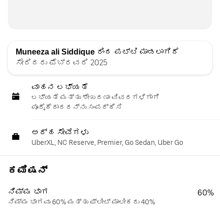
Muneeza ali Siddique
ರಿಂದ ಪಟ್ಟಿ ಮಾಡಲಾಗಿದೆ
ಸೇರಿದರು ಫೆಬ್ರವರಿ 2025
ವಾಹನ ಲಭ್ಯತೆ
ಲಭ್ಯತೆ ಮತ್ತು ಶೇಖರಣಾ ವಿವರಗಳಿಗಾಗಿ
ಪೂರೈಕೆದಾರರನ್ನು ಸಂಪರ್ಕಿಸಿ
ಅರ್ಹ ಸೇವೆಗಳು
UberXL, NC Reserve, Premier, Go Sedan, Uber Go
ಕಮಿಷನ್
ನಿಮ್ಮ ಭಾಗ
60%
ನಿಮ್ಮ ಭಾಗವು 60% ಮತ್ತು ಫ್ಲೀಟ್ ಮಾಲೀಕರು 40%