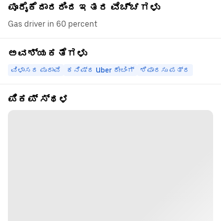
ಪೂರೈಕೆದಾರರಿಂದ ಇತರ ವೆಚ್ಚಗಳು
Gas driver in 60 percent
ಅವಶ್ಯಕತೆಗಳು
ವಿಳಾಸದ ಪುರಾವೆ
ಕನಿಷ್ಠ Uber ರೇಟಿಂಗ್
ಶಿಫಾರಸು ಪತ್ರ
ಪಿಕಪ್ ಸ್ಥಳ