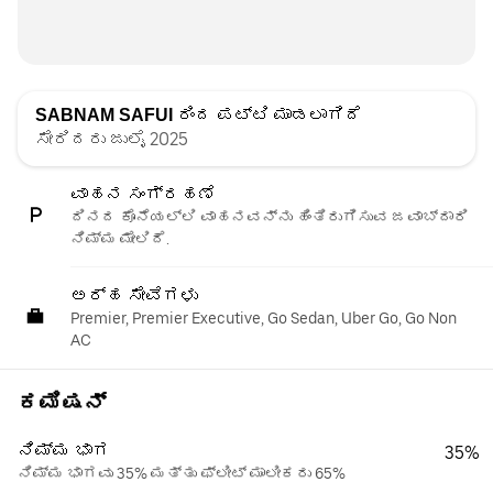
SABNAM SAFUI
ರಿಂದ ಪಟ್ಟಿ ಮಾಡಲಾಗಿದೆ
ಸೇರಿದರು ಜುಲೈ 2025
ವಾಹನ ಸಂಗ್ರಹಣೆ
ದಿನದ ಕೊನೆಯಲ್ಲಿ ವಾಹನವನ್ನು ಹಿಂತಿರುಗಿಸುವ ಜವಾಬ್ದಾರಿ
ನಿಮ್ಮ ಮೇಲಿದೆ.
ಅರ್ಹ ಸೇವೆಗಳು
Premier, Premier Executive, Go Sedan, Uber Go, Go Non
AC
ಕಮಿಷನ್
ನಿಮ್ಮ ಭಾಗ
35%
ನಿಮ್ಮ ಭಾಗವು 35% ಮತ್ತು ಫ್ಲೀಟ್ ಮಾಲೀಕರು 65%