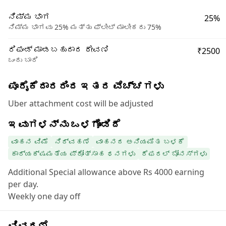
ನಿಮ್ಮ ಭಾಗ
25%
ನಿಮ್ಮ ಭಾಗವು 25% ಮತ್ತು ಫ್ಲೀಟ್ ಮಾಲೀಕರು 75%
ರಿಫಂಡ್ ಮಾಡಬಹುದಾದ ಠೇವಣಿ
₹2500
ಒಂದು ಬಾರಿ
ಪೂರೈಕೆದಾರರಿಂದ ಇತರ ವೆಚ್ಚಗಳು
Uber attachment cost will be adjusted
ಇವುಗಳನ್ನು ಒಳಗೊಂಡಿದೆ
ವಾಹನ ವಿಮೆ
ನಿರ್ವಹಣೆ
ವಾಹನದ ಅನಿಯಮಿತ ಬಳಕೆ
ಕಾರ್ಯಕ್ಷಮತೆಯ ಪ್ರೋತ್ಸಾಹ ಧನಗಳು
ರೆಫರಲ್ ಬೋನಸ್‌ಗಳು
Additional Special allowance above Rs 4000 earning
per day.
Weekly one day off