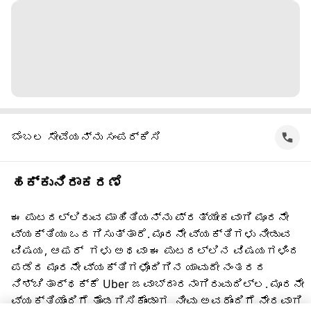
ಬೆಂಬಲ ಸೇವೆಯನ್ನು ಸಂಪರ್ಕಿಸಿ
ಹಕ್ಕುನಿರಾಕರಣೆ
ಈ ಪುಟದಲ್ಲಿರುವ ಮಾಹಿತಿಯನ್ನು ಪ್ರತ್ಯೇಕವಾಗಿ ಮೂರನೇ
ವ್ಯಕ್ತಿಯು ಒದಗಿಸುತ್ತಾರೆ. ಮೂರನೇ ವ್ಯಕ್ತಿಗಳು ನೀಡುವ
ವಿಷಯ, ಆಫರ್ ‌ ಗಳು ಅಥವಾ ಈ ಪುಟದಲ್ಲಿನ ವಿಷಯಗಳಿಂದ
ಪಡೆದ ಮೂರನೇ ವ್ಯಕ್ತಿಗಳೊಂದಿಗಿನ ಯಾವುದೇ ನಂತರದ
ನಿಶ್ಚಿತಾರ್ಥಕ್ಕೆ Uber ಜವಾಬ್ದಾರನಾಗಿರುವುದಿಲ್ಲ. ಮೂರನೇ
ವ್ಯಕ್ತಿಯೊಂದಿಗೆ ತೊಡಗಿಸಿಕೊಂಡಾಗ, ನೀವು ಅವರೊಂದಿಗೆ ನೇರವಾಗಿ