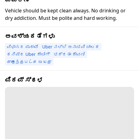
ವಿವರಣೆ
Vehicle should be kept clean always. No drinking or
dry addiction. Must be polite and hard working.
ಅವಶ್ಯಕತೆಗಳು
ವಿಳಾಸದ ಪುರಾವೆ
Uber ನಲ್ಲಿ ಅನುಭವಿ ಚಾಲಕ
ಕನಿಷ್ಠ Uber ರೇಟಿಂಗ್
ಭದ್ರತಾ ಠೇವಣಿ
குறைந்தபட்ச வயது
ಪಿಕಪ್ ಸ್ಥಳ