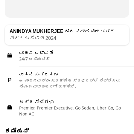
ANINDYA MUKHERJEE
ರಿಂದ ಪಟ್ಟಿ ಮಾಡಲಾಗಿದೆ
ಸೇರಿದರು ಸೆಪ್ಟೆಂ 2024
ವಾಹನ ಲಭ್ಯತೆ
24/7 ಲಭ್ಯವಿದೆ
ವಾಹನ ಸಂಗ್ರಹಣೆ
ಈ ವಾಹನವನ್ನು ಸುರಕ್ಷಿತ ಸ್ಥಳದಲ್ಲಿ ನಿಲ್ಲಿಸಲು
ನೀವು ಜವಾಬ್ದಾರರಾಗಿರುತ್ತೀರಿ.
ಅರ್ಹ ಸೇವೆಗಳು
Premier, Premier Executive, Go Sedan, Uber Go, Go
Non AC
ಕಮಿಷನ್