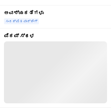
ಅವಶ್ಯಕತೆಗಳು
ಸಂರಕ್ಷಿತ ಪಾರ್ಕಿಂಗ್
ಪಿಕಪ್ ಸ್ಥಳ