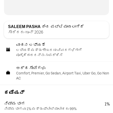
SALEEM PASHA
ರಿಂದ ಪಟ್ಟಿ ಮಾಡಲಾಗಿದೆ
ಸೇರಿದರು ಜೂನ್ 2026
ವಾಹನ ಲಭ್ಯತೆ
ಲಭ್ಯತೆ ಮತ್ತು ಶೇಖರಣಾ ವಿವರಗಳಿಗಾಗಿ
ಪೂರೈಕೆದಾರರನ್ನು ಸಂಪರ್ಕಿಸಿ
ಅರ್ಹ ಸೇವೆಗಳು
Comfort, Premier, Go Sedan, Airport Taxi, Uber Go, Go Non
AC
ಕಮಿಷನ್
ನಿಮ್ಮ ಭಾಗ
1%
ನಿಮ್ಮ ಭಾಗವು 1% ಮತ್ತು ಫ್ಲೀಟ್ ಮಾಲೀಕರು 99%