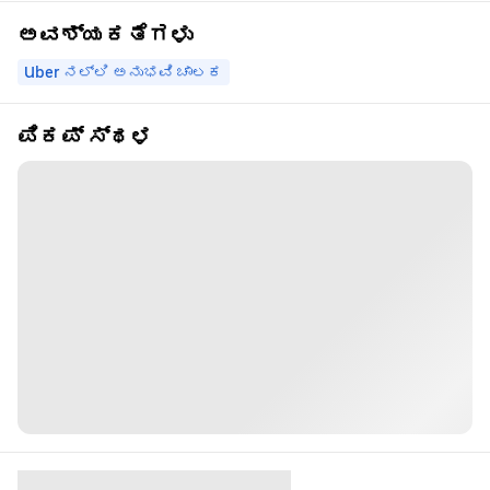
ಅವಶ್ಯಕತೆಗಳು
Uber ನಲ್ಲಿ ಅನುಭವಿ ಚಾಲಕ
ಪಿಕಪ್ ಸ್ಥಳ