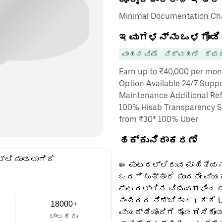
Minimal Documentation Char
ಇವುಗಳನ್ನು ಒಳಗೊಂಡಿ
ವಾಹನ ವಿಮೆ
ನಿರ್ವಹಣೆ
ರೆಫರ
Earn up to ₹40,000 per mon
Option Available 24/7 Suppo
Maintenance Additional Ref
100% Hisab Transparency Sa
from ₹30* 100% Uber
ಹಕ್ಕುನಿರಾಕರಣೆ
್ಟಿ ಮಾಡಲಾಗಿದೆ
ಈ ಪುಟದಲ್ಲಿರುವ ಮಾಹಿತಿಯನ್
ಒದಗಿಸುತ್ತಾರೆ. ಮೂರನೇ ವ್ಯ
ಪುಟದಲ್ಲಿನ ವಿಷಯಗಳಿಂದ ಪಡ
ನಂತರದ ನಿಶ್ಚಿತಾರ್ಥಕ್ಕೆ U
18000+
ವ್ಯಕ್ತಿಯೊಂದಿಗೆ ತೊಡಗಿಸಿಕೊಂ
ಚಾಲಕರು