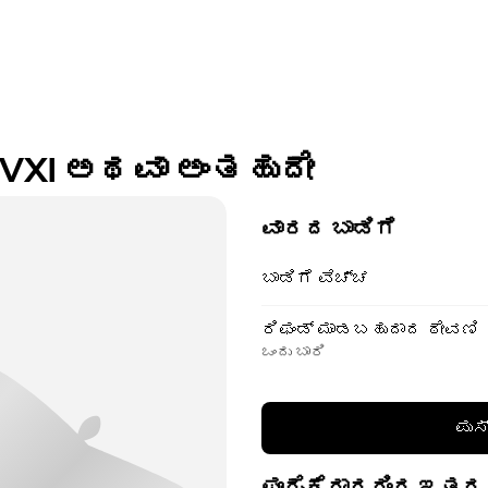
o VXI ಅಥವಾ ಅಂತಹುದೇ
ವಾರದ ಬಾಡಿಗೆ
ಬಾಡಿಗೆ ವೆಚ್ಚ
ರಿಫಂಡ್ ಮಾಡಬಹುದಾದ ಠೇವಣಿ
ಒಂದು ಬಾರಿ
ಪುಸ
ಪೂರೈಕೆದಾರರಿಂದ ಇತರ