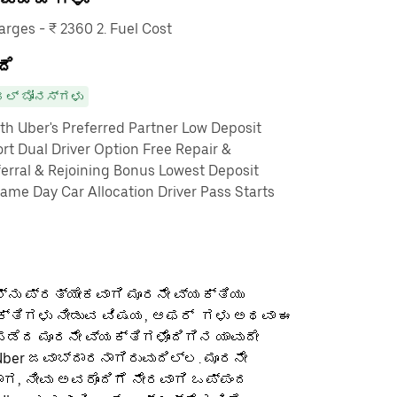
ges - ₹ 2360 2. Fuel Cost
ದೆ
ಲ್ ಬೋನಸ್‌ಗಳು
th Uber's Preferred Partner Low Deposit
rt Dual Driver Option Free Repair &
erral & Rejoining Bonus Lowest Deposit
me Day Car Allocation Driver Pass Starts
ನು ಪ್ರತ್ಯೇಕವಾಗಿ ಮೂರನೇ ವ್ಯಕ್ತಿಯು
ಕ್ತಿಗಳು ನೀಡುವ ವಿಷಯ, ಆಫರ್ ‌ ಗಳು ಅಥವಾ ಈ
ೆದ ಮೂರನೇ ವ್ಯಕ್ತಿಗಳೊಂದಿಗಿನ ಯಾವುದೇ
ber ಜವಾಬ್ದಾರನಾಗಿರುವುದಿಲ್ಲ. ಮೂರನೇ
ಡಾಗ, ನೀವು ಅವರೊಂದಿಗೆ ನೇರವಾಗಿ ಒಪ್ಪಂದ