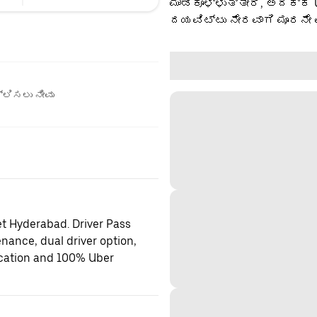
ಮಾಡಿಕೊಳ್ಳುತ್ತೀರಿ, ಅದಕ್ಕೆ
ದಯವಿಟ್ಟು ನೇರವಾಗಿ ಮೂರನೇ 
ಲಿಸಲು ನೀವು
et Hyderabad. Driver Pass
enance, dual driver option,
location and 100% Uber