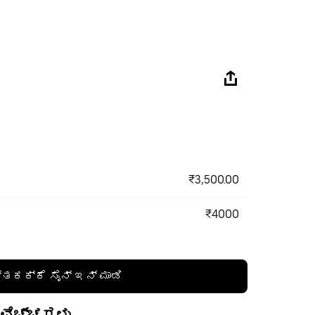
₹3,500.00
₹4000
್ತಕಕ್ಕೆ ಸೈನ್ ಇನ್ ಮಾಡಿ
 ವೆಚ್ಚಗಳು