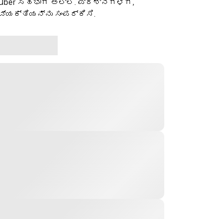
 Uber ಸಹಭಾಗಿ ಅಲ್ಲ. ಪ್ರಶ್ನೆಗಳಿಗೆ,
ವ್ಯಕ್ತಿಯನ್ನು ಸಂಪರ್ಕಿಸಿ.