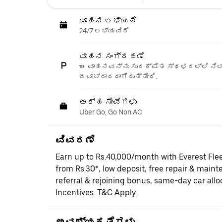
ವಾಹನ ಲಭ್ಯತೆ
24/7 ಲಭ್ಯವಿದೆ
ವಾಹನ ಸಂಗ್ರಹಣೆ
ಈ ವಾಹನವನ್ನು ಸುರಕ್ಷಿತ ಸ್ಥಳದಲ್ಲಿ ನಿಲ್
ಜವಾಬ್ದಾರರಾಗಿರುತ್ತೀರಿ.
ಅರ್ಹ ಸೇವೆಗಳು
Uber Go, Go Non AC
ವಿವರಣೆ
Earn up to Rs.40,000/month with Everest Fle
from Rs.30*, low deposit, free repair & maint
referral & rejoining bonus, same-day car al
Incentives. T&C Apply.