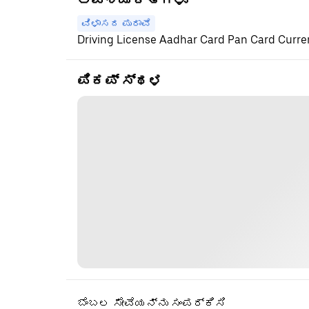
ಅವಶ್ಯಕತೆಗಳು
ವಿಳಾಸದ ಪುರಾವೆ
Driving License Aadhar Card Pan Card Current
ಪಿಕಪ್ ಸ್ಥಳ
ಬೆಂಬಲ ಸೇವೆಯನ್ನು ಸಂಪರ್ಕಿಸಿ