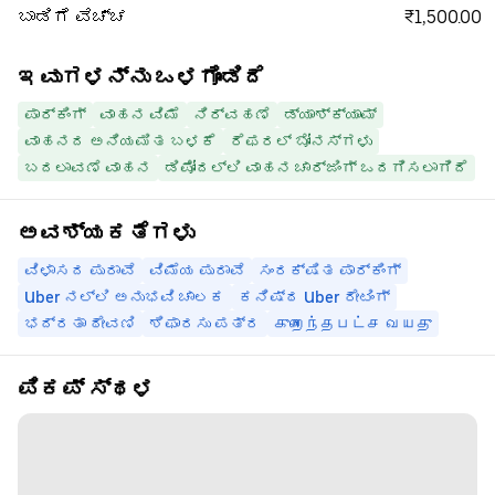
₹1,500.00
ಬಾಡಿಗೆ ವೆಚ್ಚ
ಇವುಗಳನ್ನು ಒಳಗೊಂಡಿದೆ
ಪಾರ್ಕಿಂಗ್
ವಾಹನ ವಿಮೆ
ನಿರ್ವಹಣೆ
ಡ್ಯಾಶ್‌ಕ್ಯಾಮ್
ವಾಹನದ ಅನಿಯಮಿತ ಬಳಕೆ
ರೆಫರಲ್ ಬೋನಸ್‌ಗಳು
ಬದಲಾವಣೆ ವಾಹನ
ಡಿಪೋದಲ್ಲಿ ವಾಹನ ಚಾರ್ಜಿಂಗ್ ಒದಗಿಸಲಾಗಿದೆ
ಅವಶ್ಯಕತೆಗಳು
ವಿಳಾಸದ ಪುರಾವೆ
ವಿಮೆಯ ಪುರಾವೆ
ಸಂರಕ್ಷಿತ ಪಾರ್ಕಿಂಗ್
Uber ನಲ್ಲಿ ಅನುಭವಿ ಚಾಲಕ
ಕನಿಷ್ಠ Uber ರೇಟಿಂಗ್
ಭದ್ರತಾ ಠೇವಣಿ
ಶಿಫಾರಸು ಪತ್ರ
குறைந்தபட்ச வயது
ಪಿಕಪ್ ಸ್ಥಳ