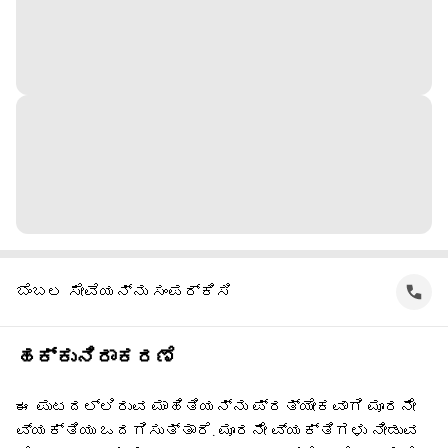
ಬೆಂಬಲ ಸೇವೆಯನ್ನು ಸಂಪರ್ಕಿಸಿ
ಹಕ್ಕುನಿರಾಕರಣೆ
ಈ ಪುಟದಲ್ಲಿರುವ ಮಾಹಿತಿಯನ್ನು ಪ್ರತ್ಯೇಕವಾಗಿ ಮೂರನೇ
ವ್ಯಕ್ತಿಯು ಒದಗಿಸುತ್ತಾರೆ. ಮೂರನೇ ವ್ಯಕ್ತಿಗಳು ನೀಡುವ