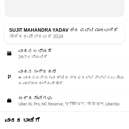
SUJIT MAHANDRA YADAV
ರಿಂದ ಪಟ್ಟಿ ಮಾಡಲಾಗಿದೆ
ಸೇರಿದರು ಫೆಬ್ರವರಿ 2024
ವಾಹನ ಲಭ್ಯತೆ
24/7 ಲಭ್ಯವಿದೆ
ವಾಹನ ಸಂಗ್ರಹಣೆ
ಈ ವಾಹನವನ್ನು ಸುರಕ್ಷಿತ ಸ್ಥಳದಲ್ಲಿ ನಿಲ್ಲಿಸಲು ನೀವು
ಜವಾಬ್ದಾರರಾಗಿರುತ್ತೀರಿ.
ಅರ್ಹ ಸೇವೆಗಳು
Uber XL Pro, NC Reserve, प्रीमियर, गो सेडान, UberGo
ವಾರದ ಬಾಡಿಗೆ