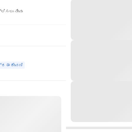
ಲಿಸಲು ನೀವು
್ರತಾ ಠೇವಣಿ