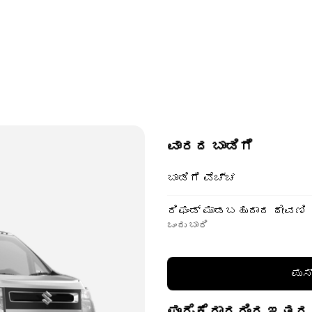
ವಾರದ ಬಾಡಿಗೆ
ಬಾಡಿಗೆ ವೆಚ್ಚ
ರಿಫಂಡ್ ಮಾಡಬಹುದಾದ ಠೇವಣಿ
ಒಂದು ಬಾರಿ
ಪುಸ
ಪೂರೈಕೆದಾರರಿಂದ ಇತರ