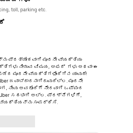
ing, toll, parking etc.
ದೆ
ನು ಪ್ರತ್ಯೇಕವಾಗಿ ಮೂರನೇ ವ್ಯಕ್ತಿಯು
ಕ್ತಿಗಳು ನೀಡುವ ವಿಷಯ, ಆಫರ್ ‌ ಗಳು ಅಥವಾ ಈ
ೆದ ಮೂರನೇ ವ್ಯಕ್ತಿಗಳೊಂದಿಗಿನ ಯಾವುದೇ
ber ಜವಾಬ್ದಾರನಾಗಿರುವುದಿಲ್ಲ. ಮೂರನೇ
ಡಾಗ, ನೀವು ಅವರೊಂದಿಗೆ ನೇರವಾಗಿ ಒಪ್ಪಂದ
 Uber ಸಹಭಾಗಿ ಅಲ್ಲ. ಪ್ರಶ್ನೆಗಳಿಗೆ,
ವ್ಯಕ್ತಿಯನ್ನು ಸಂಪರ್ಕಿಸಿ.