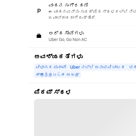
ವಾಹನ ಸಂಗ್ರಹಣೆ
ಈ ವಾಹನವನ್ನು ಸುರಕ್ಷಿತ ಸ್ಥಳದಲ್ಲಿ ನಿಲ್
ಜವಾಬ್ದಾರರಾಗಿರುತ್ತೀರಿ.
ಅರ್ಹ ಸೇವೆಗಳು
Uber Go, Go Non AC
ಅವಶ್ಯಕತೆಗಳು
ವಿಳಾಸದ ಪುರಾವೆ
Uber ನಲ್ಲಿ ಅನುಭವಿ ಚಾಲಕ
ಭದ
குறைந்தபட்ச வயது
ಪಿಕಪ್ ಸ್ಥಳ