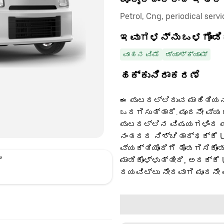
Petrol, Cng, periodical servic
ಇವುಗಳನ್ನು ಒಳಗೊಂಡಿ
ವಾಹನ ವಿಮೆ
ಡ್ಯಾಶ್‌ಕ್ಯಾಮ್
ಹಕ್ಕುನಿರಾಕರಣೆ
ಈ ಪುಟದಲ್ಲಿರುವ ಮಾಹಿತಿಯನ್
ಒದಗಿಸುತ್ತಾರೆ. ಮೂರನೇ ವ್ಯ
ಪುಟದಲ್ಲಿನ ವಿಷಯಗಳಿಂದ ಪಡ
ನಂತರದ ನಿಶ್ಚಿತಾರ್ಥಕ್ಕೆ U
ವ್ಯಕ್ತಿಯೊಂದಿಗೆ ತೊಡಗಿಸಿಕೊಂ
ಮಾಡಿಕೊಳ್ಳುತ್ತೀರಿ, ಅದಕ್ಕೆ
ೆ
ದಯವಿಟ್ಟು ನೇರವಾಗಿ ಮೂರನೇ 