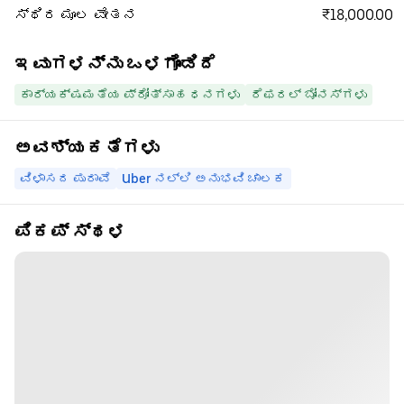
₹18,000.00
ಸ್ಥಿರ ಮೂಲ ವೇತನ
ಇವುಗಳನ್ನು ಒಳಗೊಂಡಿದೆ
ಕಾರ್ಯಕ್ಷಮತೆಯ ಪ್ರೋತ್ಸಾಹ ಧನಗಳು
ರೆಫರಲ್ ಬೋನಸ್‌ಗಳು
ಅವಶ್ಯಕತೆಗಳು
ವಿಳಾಸದ ಪುರಾವೆ
Uber ನಲ್ಲಿ ಅನುಭವಿ ಚಾಲಕ
ಪಿಕಪ್ ಸ್ಥಳ