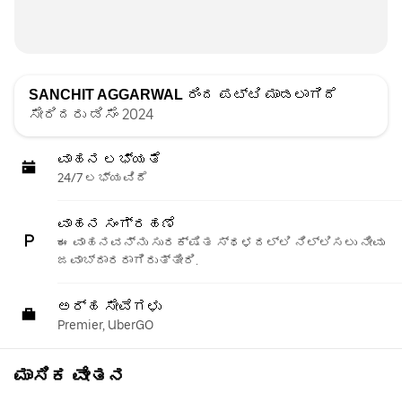
SANCHIT AGGARWAL
ರಿಂದ ಪಟ್ಟಿ ಮಾಡಲಾಗಿದೆ
ಸೇರಿದರು ಡಿಸೆಂ 2024
ವಾಹನ ಲಭ್ಯತೆ
24/7 ಲಭ್ಯವಿದೆ
ವಾಹನ ಸಂಗ್ರಹಣೆ
ಈ ವಾಹನವನ್ನು ಸುರಕ್ಷಿತ ಸ್ಥಳದಲ್ಲಿ ನಿಲ್ಲಿಸಲು ನೀವು
ಜವಾಬ್ದಾರರಾಗಿರುತ್ತೀರಿ.
ಅರ್ಹ ಸೇವೆಗಳು
Premier, UberGO
ಮಾಸಿಕ ವೇತನ