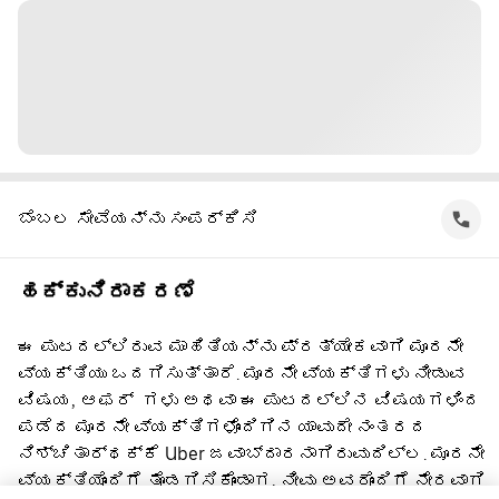
ಬೆಂಬಲ ಸೇವೆಯನ್ನು ಸಂಪರ್ಕಿಸಿ
ಹಕ್ಕುನಿರಾಕರಣೆ
ಈ ಪುಟದಲ್ಲಿರುವ ಮಾಹಿತಿಯನ್ನು ಪ್ರತ್ಯೇಕವಾಗಿ ಮೂರನೇ
ವ್ಯಕ್ತಿಯು ಒದಗಿಸುತ್ತಾರೆ. ಮೂರನೇ ವ್ಯಕ್ತಿಗಳು ನೀಡುವ
ವಿಷಯ, ಆಫರ್ ‌ ಗಳು ಅಥವಾ ಈ ಪುಟದಲ್ಲಿನ ವಿಷಯಗಳಿಂದ
ಪಡೆದ ಮೂರನೇ ವ್ಯಕ್ತಿಗಳೊಂದಿಗಿನ ಯಾವುದೇ ನಂತರದ
ನಿಶ್ಚಿತಾರ್ಥಕ್ಕೆ Uber ಜವಾಬ್ದಾರನಾಗಿರುವುದಿಲ್ಲ. ಮೂರನೇ
ವ್ಯಕ್ತಿಯೊಂದಿಗೆ ತೊಡಗಿಸಿಕೊಂಡಾಗ, ನೀವು ಅವರೊಂದಿಗೆ ನೇರವಾಗಿ