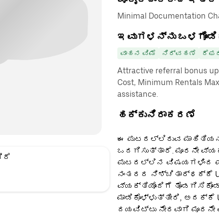
Minimal Documentation Char
ಇವುಗಳನ್ನು ಒಳಗೊಂಡಿ
ವಾಹನ ವಿಮೆ
ನಿರ್ವಹಣೆ
ರೆಫರ
Attractive referral bonus u
Cost, Minimum Rentals Max
assistance.
ಹಕ್ಕುನಿರಾಕರಣೆ
ಈ ಪುಟದಲ್ಲಿರುವ ಮಾಹಿತಿಯನ್
ಒದಗಿಸುತ್ತಾರೆ. ಮೂರನೇ ವ್ಯ
ಿದೆ
ಪುಟದಲ್ಲಿನ ವಿಷಯಗಳಿಂದ ಪಡ
ನಂತರದ ನಿಶ್ಚಿತಾರ್ಥಕ್ಕೆ U
ವ್ಯಕ್ತಿಯೊಂದಿಗೆ ತೊಡಗಿಸಿಕೊಂ
ಮಾಡಿಕೊಳ್ಳುತ್ತೀರಿ, ಅದಕ್ಕೆ
ದಯವಿಟ್ಟು ನೇರವಾಗಿ ಮೂರನೇ 