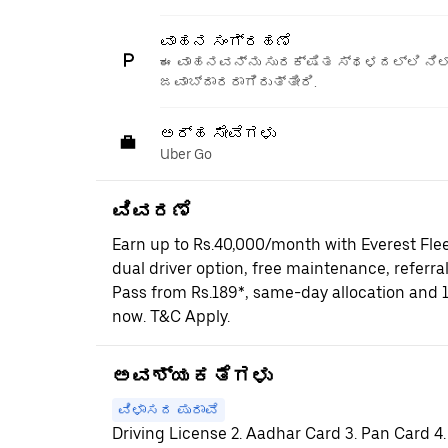
ವಾಹನ ಸಂಗ್ರಹಣೆ
ಈ ವಾಹನವನ್ನು ಸುರಕ್ಷಿತ ಸ್ಥಳದಲ್ಲಿ ನಿಲ್
ಜವಾಬ್ದಾರರಾಗಿರುತ್ತೀರಿ.
ಅರ್ಹ ಸೇವೆಗಳು
Uber Go
ವಿವರಣೆ
Earn up to Rs.40,000/month with Everest Fle
dual driver option, free maintenance, referral
Pass from Rs.189*, same-day allocation and 
now. T&C Apply.
ಅವಶ್ಯಕತೆಗಳು
ವಿಳಾಸದ ಪುರಾವೆ
Driving License 2. Aadhar Card 3. Pan Card 4.