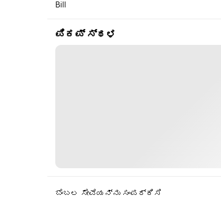
Bill
ಪಿಕಪ್ ಸ್ಥಳ
ಬೆಂಬಲ ಸೇವೆಯನ್ನು ಸಂಪರ್ಕಿಸಿ