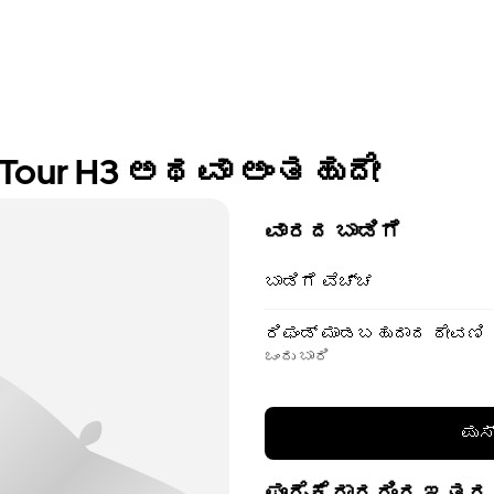
R Tour H3 ಅಥವಾ ಅಂತಹುದೇ
ವಾರದ ಬಾಡಿಗೆ
ಬಾಡಿಗೆ ವೆಚ್ಚ
ರಿಫಂಡ್ ಮಾಡಬಹುದಾದ ಠೇವಣಿ
ಒಂದು ಬಾರಿ
ಪುಸ
ಪೂರೈಕೆದಾರರಿಂದ ಇತರ