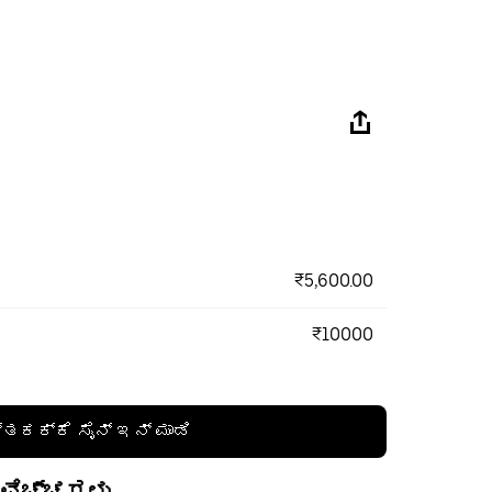
₹5,600.00
₹10000
್ತಕಕ್ಕೆ ಸೈನ್ ಇನ್ ಮಾಡಿ
 ವೆಚ್ಚಗಳು