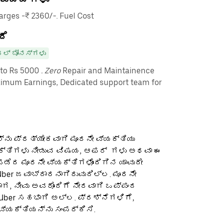
ges -₹ 2360/-. Fuel Cost
ದೆ
ಲ್ ಬೋನಸ್‌ಗಳು
pto Rs 5000
. Zero
Repair and Maintainence
imum Earnings, Dedicated support team for
ನು ಪ್ರತ್ಯೇಕವಾಗಿ ಮೂರನೇ ವ್ಯಕ್ತಿಯು
ಕ್ತಿಗಳು ನೀಡುವ ವಿಷಯ, ಆಫರ್ ‌ ಗಳು ಅಥವಾ ಈ
ೆದ ಮೂರನೇ ವ್ಯಕ್ತಿಗಳೊಂದಿಗಿನ ಯಾವುದೇ
ber ಜವಾಬ್ದಾರನಾಗಿರುವುದಿಲ್ಲ. ಮೂರನೇ
ಡಾಗ, ನೀವು ಅವರೊಂದಿಗೆ ನೇರವಾಗಿ ಒಪ್ಪಂದ
 Uber ಸಹಭಾಗಿ ಅಲ್ಲ. ಪ್ರಶ್ನೆಗಳಿಗೆ,
ವ್ಯಕ್ತಿಯನ್ನು ಸಂಪರ್ಕಿಸಿ.