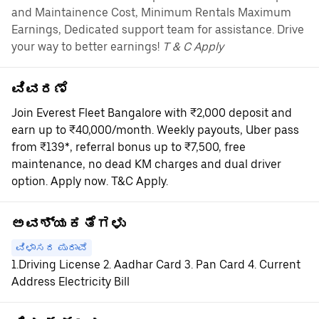
and Maintainence Cost, Minimum Rentals Maximum
Earnings, Dedicated support team for assistance. Drive
your way to better earnings!
T & C Apply
ವಿವರಣೆ
Join Everest Fleet Bangalore with ₹2,000 deposit and
earn up to ₹40,000/month. Weekly payouts, Uber pass
from ₹139*, referral bonus up to ₹7,500, free
maintenance, no dead KM charges and dual driver
option. Apply now. T&C Apply.
ಅವಶ್ಯಕತೆಗಳು
ವಿಳಾಸದ ಪುರಾವೆ
1.Driving License 2. Aadhar Card 3. Pan Card 4. Current
Address Electricity Bill