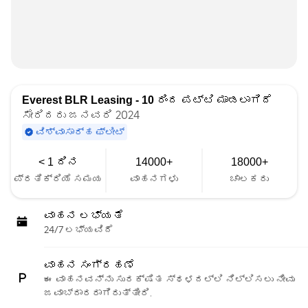
Everest BLR Leasing - 10
ರಿಂದ ಪಟ್ಟಿ ಮಾಡಲಾಗಿದೆ
ಸೇರಿದರು ಜನವರಿ 2024
ವಿಶ್ವಾಸಾರ್ಹ ಫ್ಲೀಟ್
< 1 ದಿನ
14000+
18000+
ಪ್ರತಿಕ್ರಿಯೆ ಸಮಯ
ವಾಹನಗಳು
ಚಾಲಕರು
ವಾಹನ ಲಭ್ಯತೆ
24/7 ಲಭ್ಯವಿದೆ
ವಾಹನ ಸಂಗ್ರಹಣೆ
ಈ ವಾಹನವನ್ನು ಸುರಕ್ಷಿತ ಸ್ಥಳದಲ್ಲಿ ನಿಲ್ಲಿಸಲು ನೀವು
ಜವಾಬ್ದಾರರಾಗಿರುತ್ತೀರಿ.