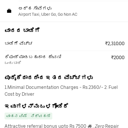
ಅರ್ಹ ಸೇವೆಗಳು
Airport Taxi, Uber Go, Go Non AC
ವಾರದ ಬಾಡಿಗೆ
₹2,310.00
ಬಾಡಿಗೆ ವೆಚ್ಚ
ರಿಫಂಡ್ ಮಾಡಬಹುದಾದ ಠೇವಣಿ
₹2000
ಒಂದು ಬಾರಿ
ಪೂರೈಕೆದಾರರಿಂದ ಇತರ ವೆಚ್ಚಗಳು
1.Minimal Documentation Charges - Rs.2360/- 2. Fuel
Cost by Driver
ಇವುಗಳನ್ನು ಒಳಗೊಂಡಿದೆ
ವಾಹನ ವಿಮೆ
ನಿರ್ವಹಣೆ
Attractive referral bonus upto Rs 7500
🚘 . Zero
Repair