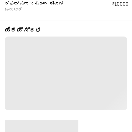
ರಿಫಂಡ್ ಮಾಡಬಹುದಾದ ಠೇವಣಿ
₹10000
ಒಂದು ಬಾರಿ
ಪಿಕಪ್ ಸ್ಥಳ