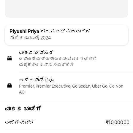
Piyushi Priya
ರಿಂದ ಪಟ್ಟಿ ಮಾಡಲಾಗಿದೆ
ಸೇರಿದರು ಜುಲೈ 2024
ವಾಹನ ಲಭ್ಯತೆ
ಲಭ್ಯತೆ ಮತ್ತು ಶೇಖರಣಾ ವಿವರಗಳಿಗಾಗಿ
ಪೂರೈಕೆದಾರರನ್ನು ಸಂಪರ್ಕಿಸಿ
ಅರ್ಹ ಸೇವೆಗಳು
Premier, Premier Executive, Go Sedan, Uber Go, Go Non
AC
ವಾರದ ಬಾಡಿಗೆ
₹10,000.00
ಬಾಡಿಗೆ ವೆಚ್ಚ