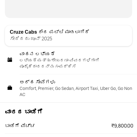
Cruze Cabs
ರಿಂದ ಪಟ್ಟಿ ಮಾಡಲಾಗಿದೆ
ಸೇರಿದರು ಜೂನ್ 2025
ವಾಹನ ಲಭ್ಯತೆ
ಲಭ್ಯತೆ ಮತ್ತು ಶೇಖರಣಾ ವಿವರಗಳಿಗಾಗಿ
ಪೂರೈಕೆದಾರರನ್ನು ಸಂಪರ್ಕಿಸಿ
ಅರ್ಹ ಸೇವೆಗಳು
Comfort, Premier, Go Sedan, Airport Taxi, Uber Go, Go Non
AC
ವಾರದ ಬಾಡಿಗೆ
₹9,800.00
ಬಾಡಿಗೆ ವೆಚ್ಚ