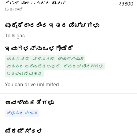
ರಿಫಂಡ್ ಮಾಡಬಹುದಾದ ಠೇವಣಿ
₹9800
ಒಂದು ಬಾರಿ
ಪೂರೈಕೆದಾರರಿಂದ ಇತರ ವೆಚ್ಚಗಳು
Tolls gas
ಇವುಗಳನ್ನು ಒಳಗೊಂಡಿದೆ
ವಾಹನ ವಿಮೆ
ನಿರ್ವಹಣೆ
ಡ್ಯಾಶ್‌ಕ್ಯಾಮ್
ವಾಹನದ ಅನಿಯಮಿತ ಬಳಕೆ
ರೆಫರಲ್ ಬೋನಸ್‌ಗಳು
ಬದಲಾವಣೆ ವಾಹನ
You can drive unlimited
ಅವಶ್ಯಕತೆಗಳು
ವಿಳಾಸದ ಪುರಾವೆ
ಪಿಕಪ್ ಸ್ಥಳ