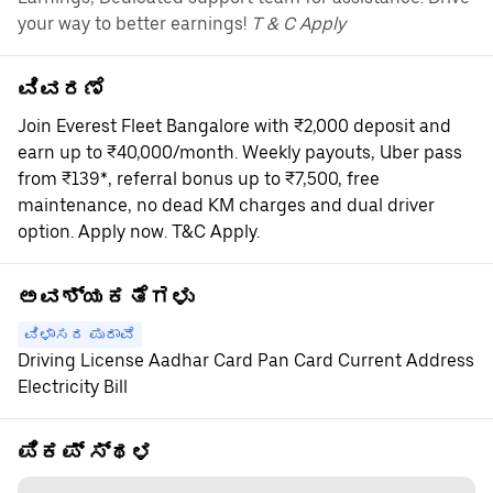
your way to better earnings!
T & C Apply
ವಿವರಣೆ
Join Everest Fleet Bangalore with ₹2,000 deposit and
earn up to ₹40,000/month. Weekly payouts, Uber pass
from ₹139*, referral bonus up to ₹7,500, free
maintenance, no dead KM charges and dual driver
option. Apply now. T&C Apply.
ಅವಶ್ಯಕತೆಗಳು
ವಿಳಾಸದ ಪುರಾವೆ
Driving License Aadhar Card Pan Card Current Address
Electricity Bill
ಪಿಕಪ್ ಸ್ಥಳ