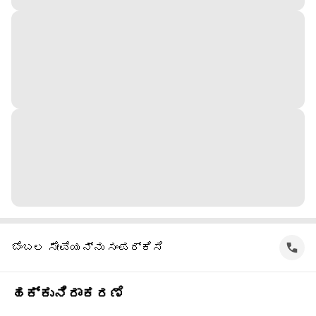
ಬೆಂಬಲ ಸೇವೆಯನ್ನು ಸಂಪರ್ಕಿಸಿ
ಹಕ್ಕುನಿರಾಕರಣೆ