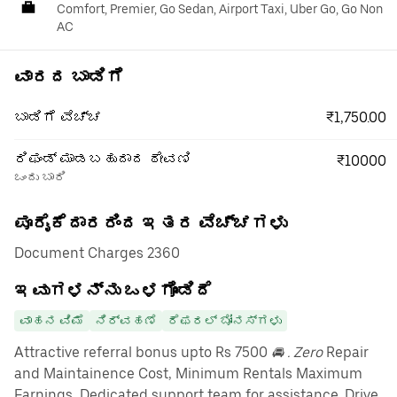
Comfort, Premier, Go Sedan, Airport Taxi, Uber Go, Go Non
AC
ವಾರದ ಬಾಡಿಗೆ
₹1,750.00
ಬಾಡಿಗೆ ವೆಚ್ಚ
ರಿಫಂಡ್ ಮಾಡಬಹುದಾದ ಠೇವಣಿ
₹10000
ಒಂದು ಬಾರಿ
ಪೂರೈಕೆದಾರರಿಂದ ಇತರ ವೆಚ್ಚಗಳು
Document Charges 2360
ಇವುಗಳನ್ನು ಒಳಗೊಂಡಿದೆ
ವಾಹನ ವಿಮೆ
ನಿರ್ವಹಣೆ
ರೆಫರಲ್ ಬೋನಸ್‌ಗಳು
Attractive referral bonus upto Rs 7500
🚘 . Zero
Repair
and Maintainence Cost, Minimum Rentals Maximum
Earnings, Dedicated support team for assistance. Drive