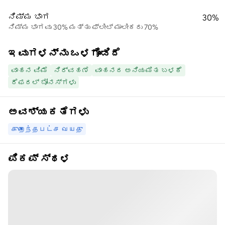
ನಿಮ್ಮ ಭಾಗ
30%
ನಿಮ್ಮ ಭಾಗವು 30% ಮತ್ತು ಫ್ಲೀಟ್ ಮಾಲೀಕರು 70%
ಇವುಗಳನ್ನು ಒಳಗೊಂಡಿದೆ
ವಾಹನ ವಿಮೆ
ನಿರ್ವಹಣೆ
ವಾಹನದ ಅನಿಯಮಿತ ಬಳಕೆ
ರೆಫರಲ್ ಬೋನಸ್‌ಗಳು
ಅವಶ್ಯಕತೆಗಳು
குறைந்தபட்ச வயது
ಪಿಕಪ್ ಸ್ಥಳ