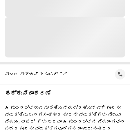
ಬೆಂಬಲ ಸೇವೆಯನ್ನು ಸಂಪರ್ಕಿಸಿ
ಹಕ್ಕುನಿರಾಕರಣೆ
ಈ ಪುಟದಲ್ಲಿರುವ ಮಾಹಿತಿಯನ್ನು ಪ್ರತ್ಯೇಕವಾಗಿ ಮೂರನೇ
ವ್ಯಕ್ತಿಯು ಒದಗಿಸುತ್ತಾರೆ. ಮೂರನೇ ವ್ಯಕ್ತಿಗಳು ನೀಡುವ
ವಿಷಯ, ಆಫರ್ ‌ ಗಳು ಅಥವಾ ಈ ಪುಟದಲ್ಲಿನ ವಿಷಯಗಳಿಂದ
ಪಡೆದ ಮೂರನೇ ವ್ಯಕ್ತಿಗಳೊಂದಿಗಿನ ಯಾವುದೇ ನಂತರದ