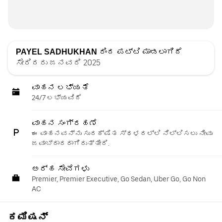
PAYEL SADHUKHAN
ರಿಂದ ಪಟ್ಟಿ ಮಾಡಲಾಗಿದೆ
ಸೇರಿದರು ಜನವರಿ 2025
ವಾಹನ ಲಭ್ಯತೆ
24/7 ಲಭ್ಯವಿದೆ
ವಾಹನ ಸಂಗ್ರಹಣೆ
ಈ ವಾಹನವನ್ನು ಸುರಕ್ಷಿತ ಸ್ಥಳದಲ್ಲಿ ನಿಲ್ಲಿಸಲು ನೀವು
ಜವಾಬ್ದಾರರಾಗಿರುತ್ತೀರಿ.
ಅರ್ಹ ಸೇವೆಗಳು
Premier, Premier Executive, Go Sedan, Uber Go, Go Non
AC
ಕಮಿಷನ್