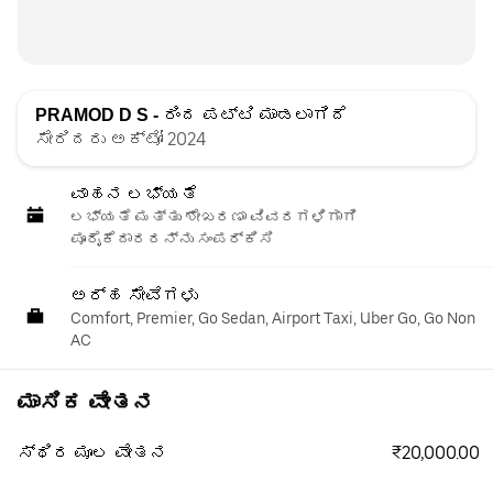
PRAMOD D S -
ರಿಂದ ಪಟ್ಟಿ ಮಾಡಲಾಗಿದೆ
ಸೇರಿದರು ಅಕ್ಟೋ 2024
ವಾಹನ ಲಭ್ಯತೆ
ಲಭ್ಯತೆ ಮತ್ತು ಶೇಖರಣಾ ವಿವರಗಳಿಗಾಗಿ
ಪೂರೈಕೆದಾರರನ್ನು ಸಂಪರ್ಕಿಸಿ
ಅರ್ಹ ಸೇವೆಗಳು
Comfort, Premier, Go Sedan, Airport Taxi, Uber Go, Go Non
AC
ಮಾಸಿಕ ವೇತನ
₹20,000.00
ಸ್ಥಿರ ಮೂಲ ವೇತನ