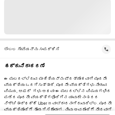
ಬೆಂಬಲ ಸೇವೆಯನ್ನು ಸಂಪರ್ಕಿಸಿ
ಹಕ್ಕುನಿರಾಕರಣೆ
ಈ ಪುಟದಲ್ಲಿರುವ ಮಾಹಿತಿಯನ್ನು ಪ್ರತ್ಯೇಕವಾಗಿ ಮೂರನೇ
ವ್ಯಕ್ತಿಯು ಒದಗಿಸುತ್ತಾರೆ. ಮೂರನೇ ವ್ಯಕ್ತಿಗಳು ನೀಡುವ
ವಿಷಯ, ಆಫರ್ ‌ ಗಳು ಅಥವಾ ಈ ಪುಟದಲ್ಲಿನ ವಿಷಯಗಳಿಂದ
ಪಡೆದ ಮೂರನೇ ವ್ಯಕ್ತಿಗಳೊಂದಿಗಿನ ಯಾವುದೇ ನಂತರದ
ನಿಶ್ಚಿತಾರ್ಥಕ್ಕೆ Uber ಜವಾಬ್ದಾರನಾಗಿರುವುದಿಲ್ಲ. ಮೂರನೇ
ವ್ಯಕ್ತಿಯೊಂದಿಗೆ ತೊಡಗಿಸಿಕೊಂಡಾಗ, ನೀವು ಅವರೊಂದಿಗೆ ನೇರವಾಗಿ