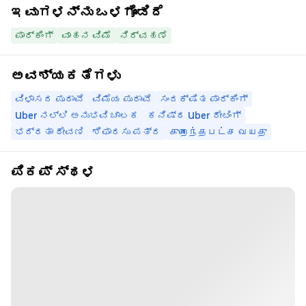
ಇವುಗಳನ್ನು ಒಳಗೊಂಡಿದೆ
ಪಾರ್ಕಿಂಗ್
ವಾಹನ ವಿಮೆ
ನಿರ್ವಹಣೆ
ಅವಶ್ಯಕತೆಗಳು
ವಿಳಾಸದ ಪುರಾವೆ
ವಿಮೆಯ ಪುರಾವೆ
ಸಂರಕ್ಷಿತ ಪಾರ್ಕಿಂಗ್
Uber ನಲ್ಲಿ ಅನುಭವಿ ಚಾಲಕ
ಕನಿಷ್ಠ Uber ರೇಟಿಂಗ್
ಭದ್ರತಾ ಠೇವಣಿ
ಶಿಫಾರಸು ಪತ್ರ
குறைந்தபட்ச வயது
ಪಿಕಪ್ ಸ್ಥಳ