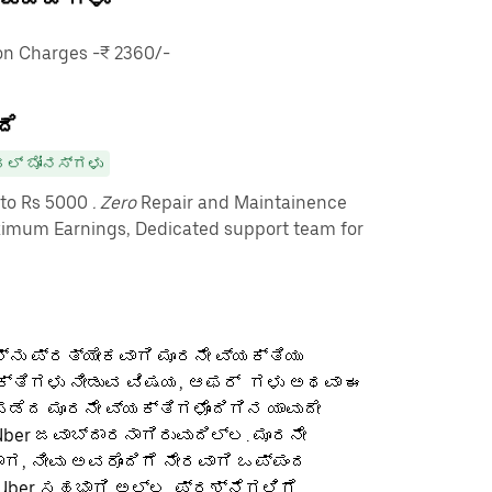
n Charges -₹ 2360/-
ದೆ
ಲ್ ಬೋನಸ್‌ಗಳು
pto Rs 5000
. Zero
Repair and Maintainence
imum Earnings, Dedicated support team for
ನು ಪ್ರತ್ಯೇಕವಾಗಿ ಮೂರನೇ ವ್ಯಕ್ತಿಯು
ಕ್ತಿಗಳು ನೀಡುವ ವಿಷಯ, ಆಫರ್ ‌ ಗಳು ಅಥವಾ ಈ
ೆದ ಮೂರನೇ ವ್ಯಕ್ತಿಗಳೊಂದಿಗಿನ ಯಾವುದೇ
ber ಜವಾಬ್ದಾರನಾಗಿರುವುದಿಲ್ಲ. ಮೂರನೇ
ಡಾಗ, ನೀವು ಅವರೊಂದಿಗೆ ನೇರವಾಗಿ ಒಪ್ಪಂದ
 Uber ಸಹಭಾಗಿ ಅಲ್ಲ. ಪ್ರಶ್ನೆಗಳಿಗೆ,