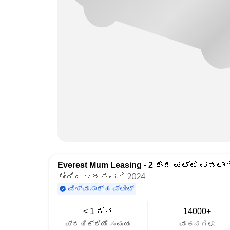
Everest Mum Leasing - 2
ರಿಂದ ಪಟ್ಟಿ ಮಾಡಲಾಗ
ಸೇರಿದರು ಜನವರಿ 2024
ವಿಶ್ವಾಸಾರ್ಹ ಫ್ಲೀಟ್
< 1 ದಿನ
14000+
ಪ್ರತಿಕ್ರಿಯೆ ಸಮಯ
ವಾಹನಗಳು