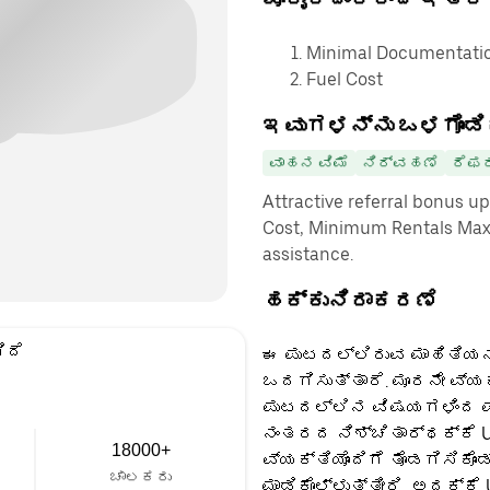
Minimal Documentatio
Fuel Cost
ಇವುಗಳನ್ನು ಒಳಗೊಂಡಿ
ವಾಹನ ವಿಮೆ
ನಿರ್ವಹಣೆ
ರೆಫರ
Attractive referral bonus u
Cost, Minimum Rentals Max
assistance.
ಹಕ್ಕುನಿರಾಕರಣೆ
ಿದೆ
ಈ ಪುಟದಲ್ಲಿರುವ ಮಾಹಿತಿಯನ್
ಒದಗಿಸುತ್ತಾರೆ. ಮೂರನೇ ವ್ಯ
ಪುಟದಲ್ಲಿನ ವಿಷಯಗಳಿಂದ ಪಡ
ನಂತರದ ನಿಶ್ಚಿತಾರ್ಥಕ್ಕೆ U
18000+
ವ್ಯಕ್ತಿಯೊಂದಿಗೆ ತೊಡಗಿಸಿಕೊಂ
ಚಾಲಕರು
ಮಾಡಿಕೊಳ್ಳುತ್ತೀರಿ, ಅದಕ್ಕೆ