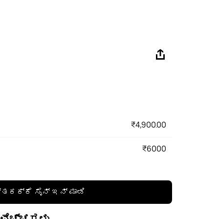
₹4,900.00
₹6000
್ತಕಕ್ಕೆ ಸೈನ್ ಇನ್ ಮಾಡಿ
 ವೆಚ್ಚಗಳು