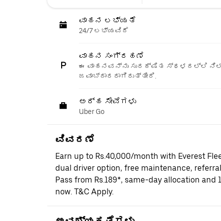
ವಾಹನ ಲಭ್ಯತೆ
24/7 ಲಭ್ಯವಿದೆ
ವಾಹನ ಸಂಗ್ರಹಣೆ
ಈ ವಾಹನವನ್ನು ಸುರಕ್ಷಿತ ಸ್ಥಳದಲ್ಲಿ ನಿಲ್
ಜವಾಬ್ದಾರರಾಗಿರುತ್ತೀರಿ.
ಅರ್ಹ ಸೇವೆಗಳು
Uber Go
ವಿವರಣೆ
Earn up to Rs.40,000/month with Everest Fle
dual driver option, free maintenance, referral
Pass from Rs.189*, same-day allocation and 
now. T&C Apply.