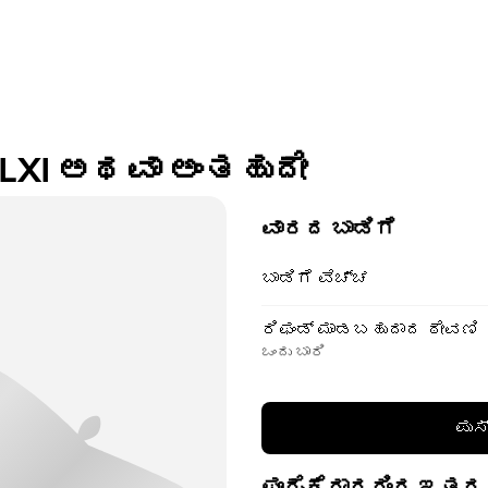
o LXI ಅಥವಾ ಅಂತಹುದೇ
ವಾರದ ಬಾಡಿಗೆ
ಬಾಡಿಗೆ ವೆಚ್ಚ
ರಿಫಂಡ್ ಮಾಡಬಹುದಾದ ಠೇವಣಿ
ಒಂದು ಬಾರಿ
ಪುಸ
ಪೂರೈಕೆದಾರರಿಂದ ಇತರ