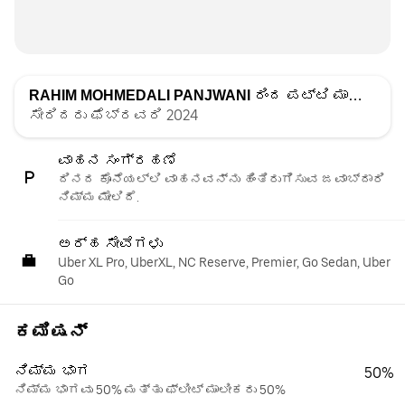
RAHIM MOHMEDALI PANJWANI
ರಿಂದ ಪಟ್ಟಿ ಮಾಡಲಾಗಿದೆ
ಸೇರಿದರು ಫೆಬ್ರವರಿ 2024
ವಾಹನ ಸಂಗ್ರಹಣೆ
ದಿನದ ಕೊನೆಯಲ್ಲಿ ವಾಹನವನ್ನು ಹಿಂತಿರುಗಿಸುವ ಜವಾಬ್ದಾರಿ
ನಿಮ್ಮ ಮೇಲಿದೆ.
ಅರ್ಹ ಸೇವೆಗಳು
Uber XL Pro, UberXL, NC Reserve, Premier, Go Sedan, Uber
Go
ಕಮಿಷನ್
ನಿಮ್ಮ ಭಾಗ
50%
ನಿಮ್ಮ ಭಾಗವು 50% ಮತ್ತು ಫ್ಲೀಟ್ ಮಾಲೀಕರು 50%