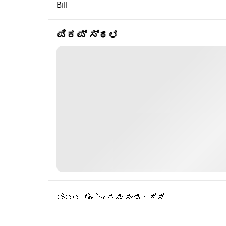
Bill
ಪಿಕಪ್ ಸ್ಥಳ
ಬೆಂಬಲ ಸೇವೆಯನ್ನು ಸಂಪರ್ಕಿಸಿ