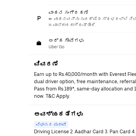
ವಾಹನ ಸಂಗ್ರಹಣೆ
ಈ ವಾಹನವನ್ನು ಸುರಕ್ಷಿತ ಸ್ಥಳದಲ್ಲಿ ನಿಲ್
ಜವಾಬ್ದಾರರಾಗಿರುತ್ತೀರಿ.
ಅರ್ಹ ಸೇವೆಗಳು
Uber Go
ವಿವರಣೆ
Earn up to Rs.40,000/month with Everest Fle
dual driver option, free maintenance, referral
Pass from Rs.189*, same-day allocation and 
now. T&C Apply.
ಅವಶ್ಯಕತೆಗಳು
ವಿಳಾಸದ ಪುರಾವೆ
Driving License 2. Aadhar Card 3. Pan Card 4.