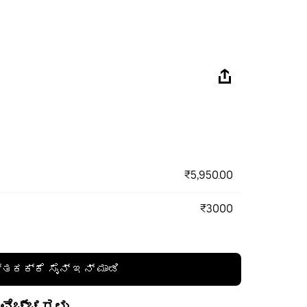
₹5,950.00
₹3000
್ತಕಕ್ಕೆ ಸೈನ್ ಇನ್ ಮಾಡಿ
 ವೆಚ್ಚಗಳು