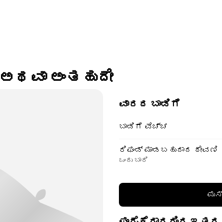
R ಅಥವಾ ಅಂತಹುದೇ
ವಾರದ ಬಾಡಿಗೆ
ಬಾಡಿಗೆ ವೆಚ್ಚ
ರಿಫಂಡ್ ಮಾಡಬಹುದಾದ ಠೇವಣಿ
ಒಂದು ಬಾರಿ
ಪುಸ
ಪೂರೈಕೆದಾರರಿಂದ ಇತರ