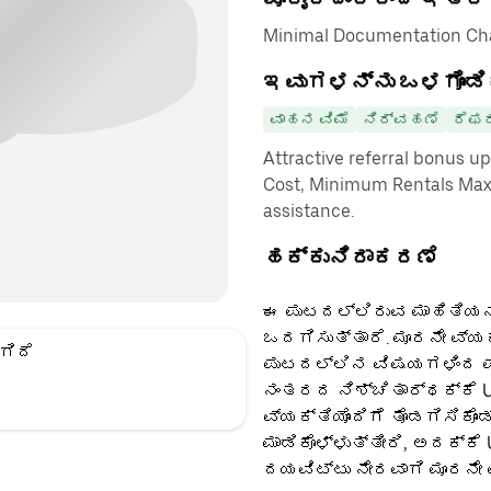
Minimal Documentation Char
ಇವುಗಳನ್ನು ಒಳಗೊಂಡಿ
ವಾಹನ ವಿಮೆ
ನಿರ್ವಹಣೆ
ರೆಫರ
Attractive referral bonus u
Cost, Minimum Rentals Max
assistance.
ಹಕ್ಕುನಿರಾಕರಣೆ
ಈ ಪುಟದಲ್ಲಿರುವ ಮಾಹಿತಿಯನ್
ಒದಗಿಸುತ್ತಾರೆ. ಮೂರನೇ ವ್ಯ
ಗಿದೆ
ಪುಟದಲ್ಲಿನ ವಿಷಯಗಳಿಂದ ಪಡ
ನಂತರದ ನಿಶ್ಚಿತಾರ್ಥಕ್ಕೆ U
ವ್ಯಕ್ತಿಯೊಂದಿಗೆ ತೊಡಗಿಸಿಕೊಂ
ಮಾಡಿಕೊಳ್ಳುತ್ತೀರಿ, ಅದಕ್ಕೆ
ದಯವಿಟ್ಟು ನೇರವಾಗಿ ಮೂರನೇ 