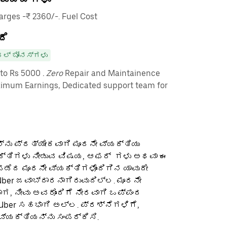
ges -₹ 2360/-. Fuel Cost
ದೆ
ಲ್ ಬೋನಸ್‌ಗಳು
pto Rs 5000
. Zero
Repair and Maintainence
imum Earnings, Dedicated support team for
ನು ಪ್ರತ್ಯೇಕವಾಗಿ ಮೂರನೇ ವ್ಯಕ್ತಿಯು
ಕ್ತಿಗಳು ನೀಡುವ ವಿಷಯ, ಆಫರ್ ‌ ಗಳು ಅಥವಾ ಈ
ೆದ ಮೂರನೇ ವ್ಯಕ್ತಿಗಳೊಂದಿಗಿನ ಯಾವುದೇ
ber ಜವಾಬ್ದಾರನಾಗಿರುವುದಿಲ್ಲ. ಮೂರನೇ
ಡಾಗ, ನೀವು ಅವರೊಂದಿಗೆ ನೇರವಾಗಿ ಒಪ್ಪಂದ
 Uber ಸಹಭಾಗಿ ಅಲ್ಲ. ಪ್ರಶ್ನೆಗಳಿಗೆ,
ವ್ಯಕ್ತಿಯನ್ನು ಸಂಪರ್ಕಿಸಿ.