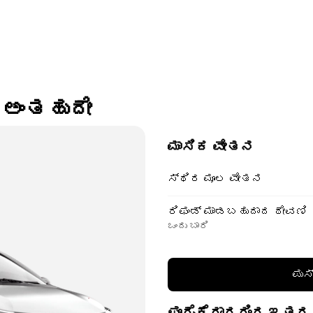
 ಅಂತಹುದೇ
ಮಾಸಿಕ ವೇತನ
ಸ್ಥಿರ ಮೂಲ ವೇತನ
ರಿಫಂಡ್ ಮಾಡಬಹುದಾದ ಠೇವಣಿ
ಒಂದು ಬಾರಿ
ಪುಸ
ಪೂರೈಕೆದಾರರಿಂದ ಇತರ