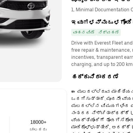
1, Minimal Documentation C
ಇವುಗಳನ್ನು ಒಳಗೊಂಡಿ
ವಾಹನ ವಿಮೆ
ನಿರ್ವಹಣೆ
Drive with Everest Fleet and 
free repair & maintenance, 
incentives, transparent ear
charging, and up to 200 km 
ಹಕ್ಕುನಿರಾಕರಣೆ
ಈ ಪುಟದಲ್ಲಿರುವ ಮಾಹಿತಿಯನ್
ಒದಗಿಸುತ್ತಾರೆ. ಮೂರನೇ ವ್ಯ
ಪುಟದಲ್ಲಿನ ವಿಷಯಗಳಿಂದ ಪಡ
ನಂತರದ ನಿಶ್ಚಿತಾರ್ಥಕ್ಕೆ U
ವ್ಯಕ್ತಿಯೊಂದಿಗೆ ತೊಡಗಿಸಿಕೊಂ
18000+
ಮಾಡಿಕೊಳ್ಳುತ್ತೀರಿ, ಅದಕ್ಕೆ
ಚಾಲಕರು