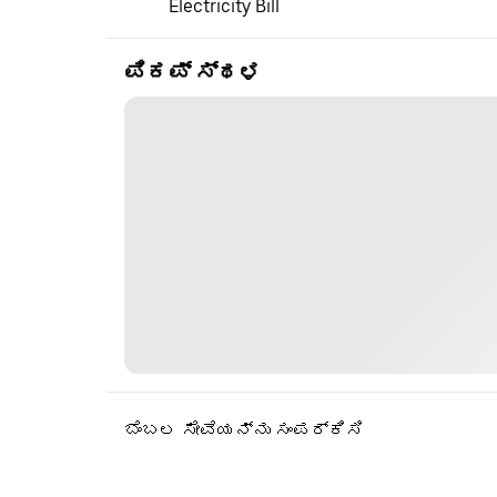
Electricity Bill
ಪಿಕಪ್ ಸ್ಥಳ
ಬೆಂಬಲ ಸೇವೆಯನ್ನು ಸಂಪರ್ಕಿಸಿ