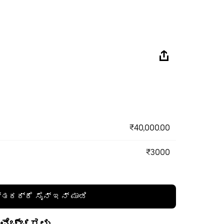
₹40,000.00
₹3000
್ತಕಕ್ಕೆ ಸೈನ್ ಇನ್ ಮಾಡಿ
 ವೆಚ್ಚಗಳು