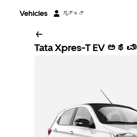
Vehicles
ಸೈನ್ ಇನ್
Tata Xpres-T EV ಅಥವಾ