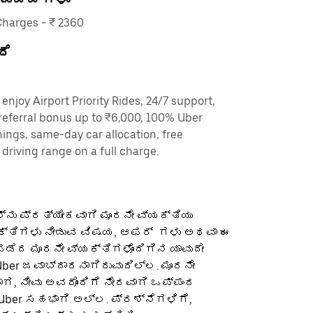
harges - ₹ 2360
ದೆ
enjoy Airport Priority Rides, 24/7 support,
referral bonus up to ₹6,000, 100% Uber
nings, same-day car allocation, free
driving range on a full charge.
ನು ಪ್ರತ್ಯೇಕವಾಗಿ ಮೂರನೇ ವ್ಯಕ್ತಿಯು
ಕ್ತಿಗಳು ನೀಡುವ ವಿಷಯ, ಆಫರ್ ‌ ಗಳು ಅಥವಾ ಈ
ೆದ ಮೂರನೇ ವ್ಯಕ್ತಿಗಳೊಂದಿಗಿನ ಯಾವುದೇ
ber ಜವಾಬ್ದಾರನಾಗಿರುವುದಿಲ್ಲ. ಮೂರನೇ
ಡಾಗ, ನೀವು ಅವರೊಂದಿಗೆ ನೇರವಾಗಿ ಒಪ್ಪಂದ
 Uber ಸಹಭಾಗಿ ಅಲ್ಲ. ಪ್ರಶ್ನೆಗಳಿಗೆ,