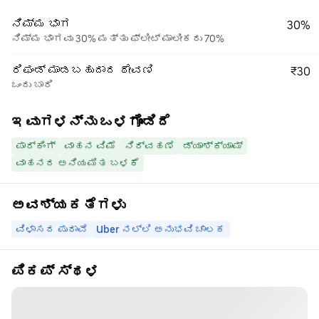
ನಿಮ್ಮ ಭಾಗ
30%
ನಿಮ್ಮ ಭಾಗವು 30% ಮತ್ತು ಫ್ಲೀಟ್ ಮಾಲೀಕರು 70%
ರಿಫಂಡ್ ಮಾಡಬಹುದಾದ ಠೇವಣಿ
₹30
ಒಂದು ಬಾರಿ
ಇವುಗಳನ್ನು ಒಳಗೊಂಡಿದೆ
ಪಾರ್ಕಿಂಗ್
ವಾಹನ ವಿಮೆ
ನಿರ್ವಹಣೆ
ಡ್ಯಾಶ್‌ಕ್ಯಾಮ್
ವಾಹನದ ಅನಿಯಮಿತ ಬಳಕೆ
ಅವಶ್ಯಕತೆಗಳು
ವಿಳಾಸದ ಪುರಾವೆ
Uber ನಲ್ಲಿ ಅನುಭವಿ ಚಾಲಕ
ಪಿಕಪ್ ಸ್ಥಳ