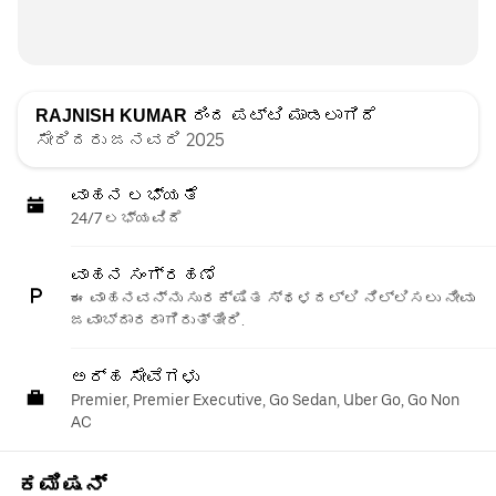
RAJNISH KUMAR
ರಿಂದ ಪಟ್ಟಿ ಮಾಡಲಾಗಿದೆ
ಸೇರಿದರು ಜನವರಿ 2025
ವಾಹನ ಲಭ್ಯತೆ
24/7 ಲಭ್ಯವಿದೆ
ವಾಹನ ಸಂಗ್ರಹಣೆ
ಈ ವಾಹನವನ್ನು ಸುರಕ್ಷಿತ ಸ್ಥಳದಲ್ಲಿ ನಿಲ್ಲಿಸಲು ನೀವು
ಜವಾಬ್ದಾರರಾಗಿರುತ್ತೀರಿ.
ಅರ್ಹ ಸೇವೆಗಳು
Premier, Premier Executive, Go Sedan, Uber Go, Go Non
AC
ಕಮಿಷನ್