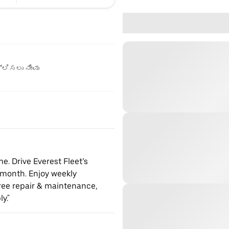
ಲಿಸಲು ನೀವು
. Drive Everest Fleet’s
month. Enjoy weekly
free repair & maintenance,
y."