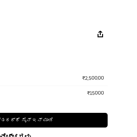
₹2,500.00
₹15000
್ತಕಕ್ಕೆ ಸೈನ್ ಇನ್ ಮಾಡಿ
 ವೆಚ್ಚಗಳು