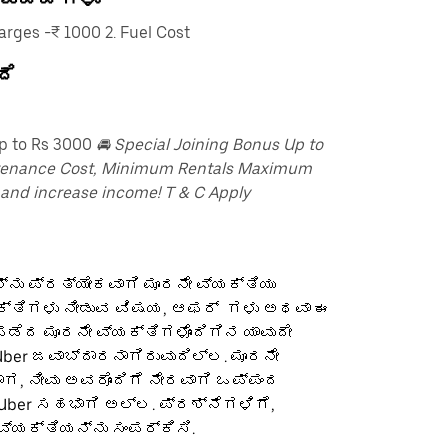
ges -₹ 1000 2. Fuel Cost
ದೆ
up to Rs 3000
🚘 Special Joining Bonus Up to
tenance Cost, Minimum Rentals Maximum
 and increase income! T & C Apply
ನು ಪ್ರತ್ಯೇಕವಾಗಿ ಮೂರನೇ ವ್ಯಕ್ತಿಯು
ಕ್ತಿಗಳು ನೀಡುವ ವಿಷಯ, ಆಫರ್ ‌ ಗಳು ಅಥವಾ ಈ
ೆದ ಮೂರನೇ ವ್ಯಕ್ತಿಗಳೊಂದಿಗಿನ ಯಾವುದೇ
ber ಜವಾಬ್ದಾರನಾಗಿರುವುದಿಲ್ಲ. ಮೂರನೇ
ಡಾಗ, ನೀವು ಅವರೊಂದಿಗೆ ನೇರವಾಗಿ ಒಪ್ಪಂದ
 Uber ಸಹಭಾಗಿ ಅಲ್ಲ. ಪ್ರಶ್ನೆಗಳಿಗೆ,
ವ್ಯಕ್ತಿಯನ್ನು ಸಂಪರ್ಕಿಸಿ.