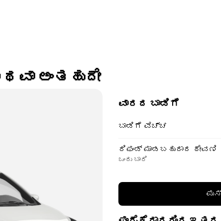
 ಅಥವಾ ಅಂತಹುದೇ
ವಾರದ ಬಾಡಿಗೆ
ಬಾಡಿಗೆ ವೆಚ್ಚ
ರಿಫಂಡ್ ಮಾಡಬಹುದಾದ ಠೇವಣಿ
ಒಂದು ಬಾರಿ
ಪುಸ
ಪೂರೈಕೆದಾರರಿಂದ ಇತರ