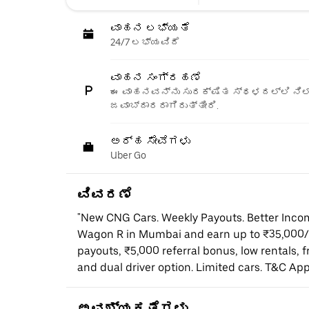
ವಾಹನ ಲಭ್ಯತೆ
24/7 ಲಭ್ಯವಿದೆ
ವಾಹನ ಸಂಗ್ರಹಣೆ
ಈ ವಾಹನವನ್ನು ಸುರಕ್ಷಿತ ಸ್ಥಳದಲ್ಲಿ ನಿಲ್
ಜವಾಬ್ದಾರರಾಗಿರುತ್ತೀರಿ.
ಅರ್ಹ ಸೇವೆಗಳು
Uber Go
ವಿವರಣೆ
"New CNG Cars. Weekly Payouts. Better Income
Wagon R in Mumbai and earn up to ₹35,000/
payouts, ₹5,000 referral bonus, low rentals, 
and dual driver option. Limited cars. T&C Appl
ಅವಶ್ಯಕತೆಗಳು