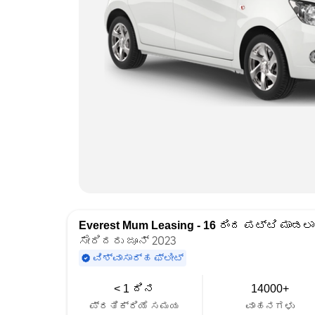
Everest Mum Leasing - 16
ರಿಂದ ಪಟ್ಟಿ ಮಾಡಲಾ
ಸೇರಿದರು ಜೂನ್ 2023
ವಿಶ್ವಾಸಾರ್ಹ ಫ್ಲೀಟ್
< 1 ದಿನ
14000+
ಪ್ರತಿಕ್ರಿಯೆ ಸಮಯ
ವಾಹನಗಳು