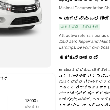
Minimal Documentation Char
ಇವುಗಳನ್ನು ಒಳಗೊಂಡಿ
ವಾಹನ ವಿಮೆ
ನಿರ್ವಹಣೆ
Attractive referrals bonus 
1200
. Zero
Repair and Main
Earnings, be your own boss
ಹಕ್ಕುನಿರಾಕರಣೆ
ಈ ಪುಟದಲ್ಲಿರುವ ಮಾಹಿತಿಯನ್
ಒದಗಿಸುತ್ತಾರೆ. ಮೂರನೇ ವ್ಯ
ಗಿದೆ
ಪುಟದಲ್ಲಿನ ವಿಷಯಗಳಿಂದ ಪಡ
ನಂತರದ ನಿಶ್ಚಿತಾರ್ಥಕ್ಕೆ U
ವ್ಯಕ್ತಿಯೊಂದಿಗೆ ತೊಡಗಿಸಿಕೊಂ
ಮಾಡಿಕೊಳ್ಳುತ್ತೀರಿ, ಅದಕ್ಕೆ
18000+
ದಯವಿಟ್ಟು ನೇರವಾಗಿ ಮೂರನೇ 
ಚಾಲಕರು