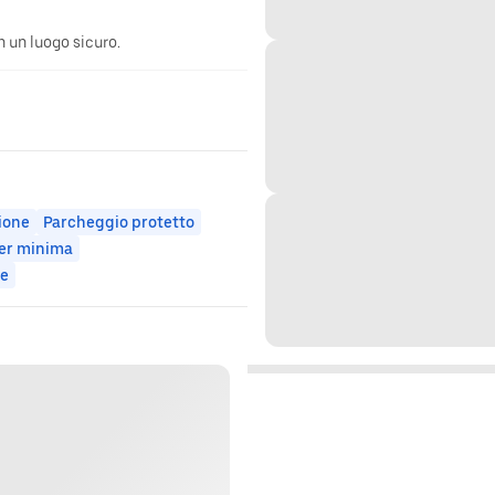
n un luogo sicuro.
zione
Parcheggio protetto
er minima
ne