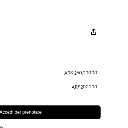
ARS 250,000.00
ARS200000
Accedi per prenotare
re