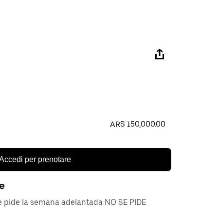
ARS 150,000.00
Accedi per prenotare
re
se pide la semana adelantada NO SE PIDE