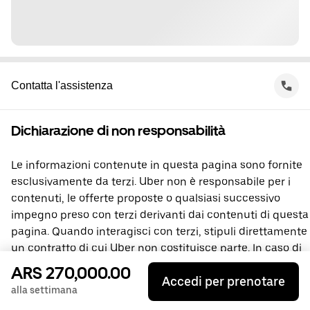
Contatta l'assistenza
Dichiarazione di non responsabilità
Le informazioni contenute in questa pagina sono fornite
esclusivamente da terzi. Uber non è responsabile per i
contenuti, le offerte proposte o qualsiasi successivo
impegno preso con terzi derivanti dai contenuti di questa
pagina. Quando interagisci con terzi, stipuli direttamente
un contratto di cui Uber non costituisce parte. In caso di
domande, contatta direttamente la terza parte
ARS 270,000.00
Accedi per prenotare
interessata.
alla settimana