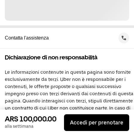
Contatta l'assistenza
Dichiarazione di non responsabilità
Le informazioni contenute in questa pagina sono fornite
esclusivamente da terzi. Uber non è responsabile per i
contenuti, le offerte proposte o qualsiasi successivo
impegno preso con terzi derivanti dai contenuti di questa
pagina. Quando interagisci con terzi, stipuli direttamente
un contratto di cui Uber non costituisce parte. In caso di
domande, contatta direttamente la terza parte
ARS 100,000.00
Accedi per prenotare
interessata.
alla settimana