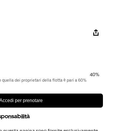
40%
quella dei proprietari della flotta è pari a 60%
Accedi per prenotare
sponsabilità
in questa pagina sono fornite esclusivamente