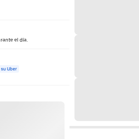
rante el día.
 su Uber