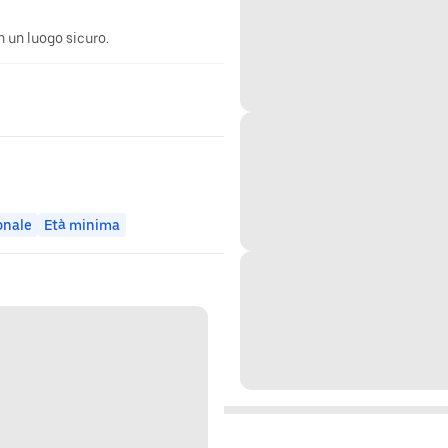
n un luogo sicuro.
onale
Età minima