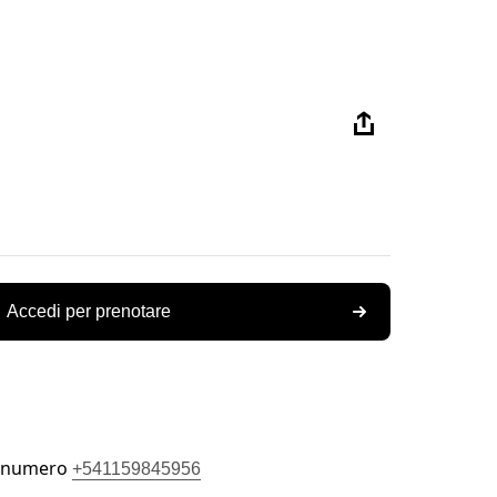
Accedi per prenotare
l numero
+541159845956