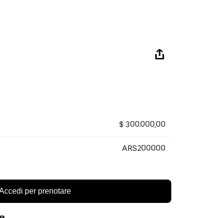
$ 300.000,00
ARS200000
Accedi per prenotare
re