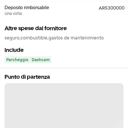
Deposito rimborsabile
ARS300000
Una volta
Altre spese dal fornitore
seguro,combustible,gastos de mantenimiento
Include
Parcheggio
Dashcam
Punto di partenza