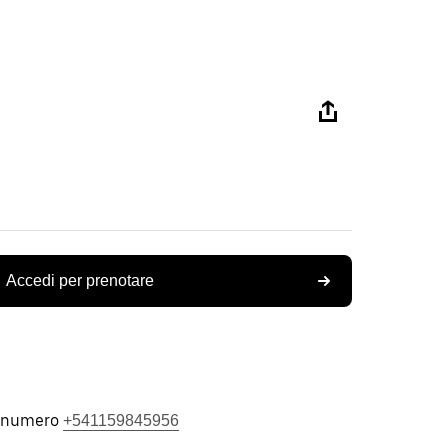
Accedi per prenotare
l numero
+541159845956