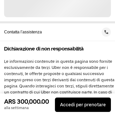
Contatta l'assistenza
Dichiarazione di non responsabilità
Le informazioni contenute in questa pagina sono fornite
esclusivamente da terzi. Uber non è responsabile per i
contenuti, le offerte proposte o qualsiasi successivo
impegno preso con terzi derivanti dai contenuti di questa
pagina. Quando interagisci con terzi, stipuli direttamente
un contratto di cui Uber non costituisce parte. In caso di
domande, contatta direttamente la terza parte
ARS 300,000.00
Accedi per prenotare
interessata.
alla settimana