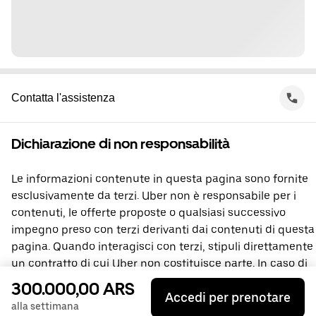
Contatta l'assistenza
Dichiarazione di non responsabilità
Le informazioni contenute in questa pagina sono fornite
esclusivamente da terzi. Uber non è responsabile per i
contenuti, le offerte proposte o qualsiasi successivo
impegno preso con terzi derivanti dai contenuti di questa
pagina. Quando interagisci con terzi, stipuli direttamente
un contratto di cui Uber non costituisce parte. In caso di
domande, contatta direttamente la terza parte
300.000,00 ARS
Accedi per prenotare
interessata.
alla settimana