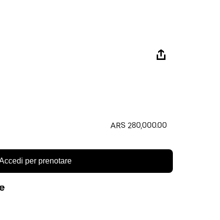
ARS 280,000.00
Accedi per prenotare
re