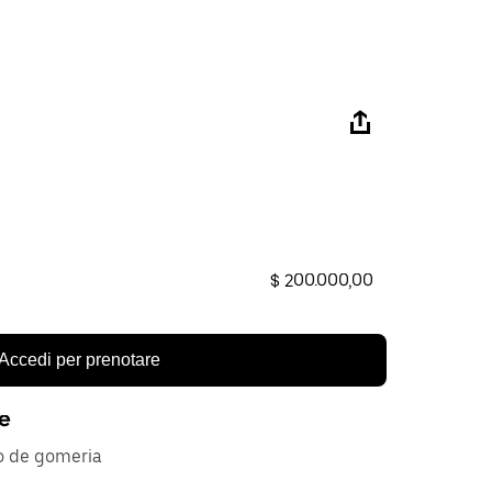
$ 200.000,00
Accedi per prenotare
re
io de gomeria