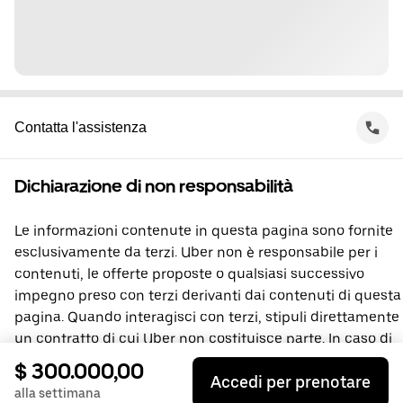
Contatta l'assistenza
Dichiarazione di non responsabilità
Le informazioni contenute in questa pagina sono fornite
esclusivamente da terzi. Uber non è responsabile per i
contenuti, le offerte proposte o qualsiasi successivo
impegno preso con terzi derivanti dai contenuti di questa
pagina. Quando interagisci con terzi, stipuli direttamente
un contratto di cui Uber non costituisce parte. In caso di
domande, contatta direttamente la terza parte
$ 300.000,00
Accedi per prenotare
interessata.
alla settimana