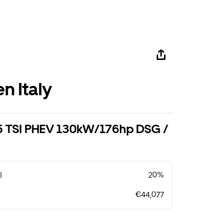
n Italy
1.5 TSI PHEV 130kW/176hp DSG /
l
20%
€44,077